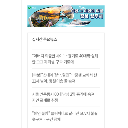
실시간 주요뉴스
"아버지 외출한 사이"…흉기로 40대母 살해
한 고교 자퇴생, 구속 기로에
[속보]"침대에 결박, 탈진"…평생 교회서 산
11세 남아, 병원 이송 끝 숨져
서울 면목동서 60대 남성 2명 흉기에 숨져…
지인 관계로 추정
"원인 불명" 올림픽대로 달리던 SUV서 불길
솟구쳐…구간 정체