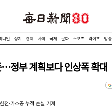
피니언
정치
경제
사회
국제
문화
스포츠
라이프
방송
 듯…정부 계획보다 인상폭 확대
한전·가스공 누적 손실 커져