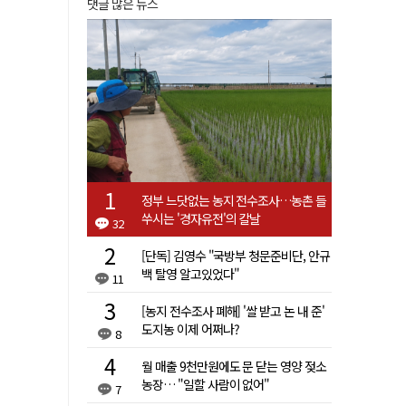
댓글 많은 뉴스
정부 느닷없는 농지 전수조사…농촌 들
쑤시는 '경자유전'의 칼날
32
[단독] 김영수 "국방부 청문준비단, 안규
백 탈영 알고있었다"
11
[농지 전수조사 폐해] '쌀 받고 논 내 준'
도지농 이제 어쩌나?
8
월 매출 9천만원에도 문 닫는 영양 젖소
농장… "일할 사람이 없어"
7