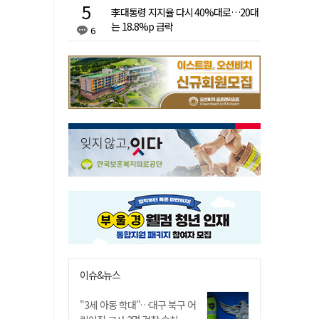
李대통령 지지율 다시 40%대로…20대
는 18.8%p 급락
6
이슈&뉴스
"3세 아동 학대"…대구 북구 어