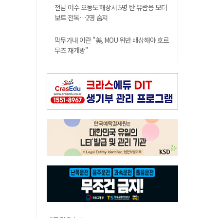
전남 여수 오동도 해상서 5명 탄 유람용 모터
보트 전복…2명 숨져
막무가내 이란 "美, MOU 위반 배상해야 호르
무즈 재개방"