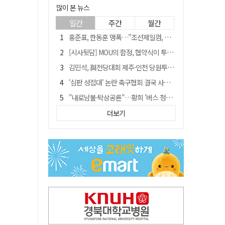
많이 본 뉴스
일간
주간
월간
홍준표, 한동훈 맹폭…"조선제일껌, 권력에 살고 권력에 죽었다"
[시사뒷담] MOU의 함정, 협약식이 투자 확정은 아니긴 해
김민석, 與전당대회 제주·인천 당원투표서 승리…누적 득표는 '초박빙'
'심판 성접대' 논란 축구협회 결국 사과…"깊이 반성, 쇄신하겠다"
"내로남불·탁상공론"…황희 '버스 청년주택' 제안에 與 내부서도 쓴소리
"경로당 통장에 비밀번호가 적혀 있다"…전국 돌며 경로당 13곳 턴 30대 구속
더보기
"침대에 결박, 탈진"…평생 교회서 산 11세 남아, 병원 이송 끝 숨져
예안향교 대성전, '국가지정 보물로 지정'
휠체어 환자 발로 밀어 숨지게 한 70대 간병인…2심도 집행유예
박권현 청도군수, 국무총리에 "청도 물 공급 최대 3만t 늘려달라"