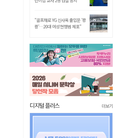
린이집 교사 2명 검찰 송치
"골프채로 YG 신사옥 출입문 '쾅
쾅'…20대 여성 현행범 체포"
디지털 플러스
더보기