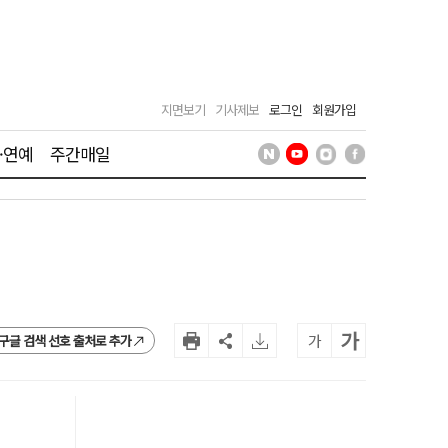
지면보기
기사제보
로그인
회원가입
·연예
주간매일
가
가
구글 검색 선호 출처로 추가