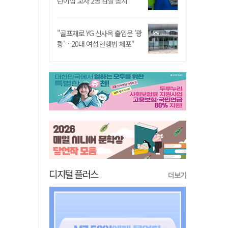
린이집 교사 2명 검찰 송치
"골프채로 YG 신사옥 출입문 '쾅
쾅'…20대 여성 현행범 체포"
디지털 플러스
더보기