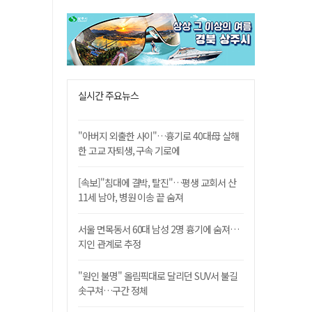
실시간 주요뉴스
"아버지 외출한 사이"…흉기로 40대母 살해
한 고교 자퇴생, 구속 기로에
[속보]"침대에 결박, 탈진"…평생 교회서 산
11세 남아, 병원 이송 끝 숨져
서울 면목동서 60대 남성 2명 흉기에 숨져…
지인 관계로 추정
"원인 불명" 올림픽대로 달리던 SUV서 불길
솟구쳐…구간 정체