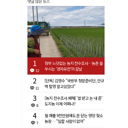
댓글 많은 뉴스
정부 느닷없는 농지 전수조사…농촌 들
쑤시는 '경자유전'의 칼날
32
[단독] 김영수 "국방부 청문준비단, 안규
백 탈영 알고있었다"
11
[농지 전수조사 폐해] '쌀 받고 논 내 준'
도지농 이제 어쩌나?
8
월 매출 9천만원에도 문 닫는 영양 젖소
농장… "일할 사람이 없어"
7