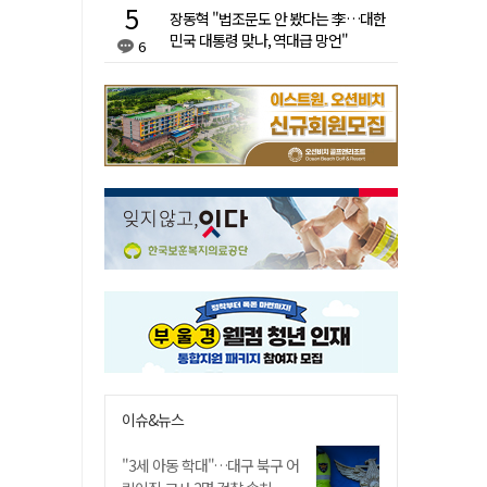
장동혁 "법조문도 안 봤다는 李…대한
민국 대통령 맞나, 역대급 망언"
6
이슈&뉴스
"3세 아동 학대"…대구 북구 어