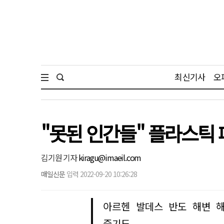
최신기사
오
"못된 인간들" 플라스틱
김기원 기자
kiragu@imaeil.com
매일신문
입력 2022-09-20 10:26:28
아르헨 발데스 반도 해변 
죽기도