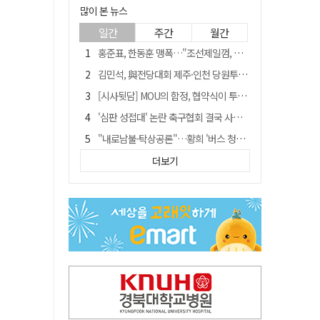
많이 본 뉴스
일간
주간
월간
홍준표, 한동훈 맹폭…"조선제일껌, 권력에 살고 권력에 죽었다"
김민석, 與전당대회 제주·인천 당원투표서 승리…누적 득표는 '초박빙'
[시사뒷담] MOU의 함정, 협약식이 투자 확정은 아니긴 해
'심판 성접대' 논란 축구협회 결국 사과…"깊이 반성, 쇄신하겠다"
"내로남불·탁상공론"…황희 '버스 청년주택' 제안에 與 내부서도 쓴소리
"경로당 통장에 비밀번호가 적혀 있다"…전국 돌며 경로당 13곳 턴 30대 구속
더보기
"침대에 결박, 탈진"…평생 교회서 산 11세 남아, 병원 이송 끝 숨져
예안향교 대성전, '국가지정 보물로 지정'
휠체어 환자 발로 밀어 숨지게 한 70대 간병인…2심도 집행유예
박권현 청도군수, 국무총리에 "청도 물 공급 최대 3만t 늘려달라"