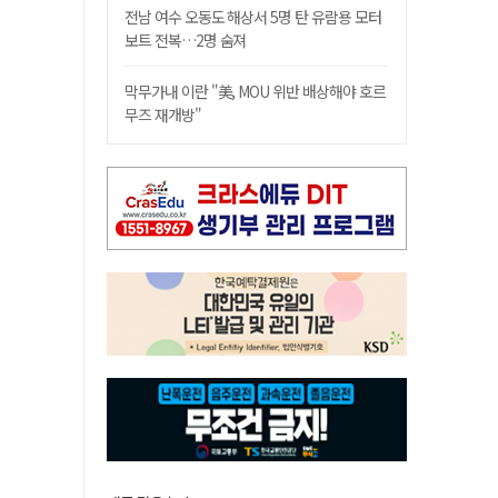
전남 여수 오동도 해상서 5명 탄 유람용 모터
보트 전복…2명 숨져
막무가내 이란 "美, MOU 위반 배상해야 호르
무즈 재개방"