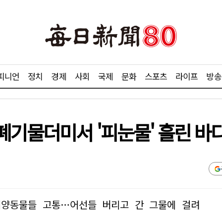
피니언
정치
경제
사회
국제
문화
스포츠
라이프
방송
 폐기물더미서 '피눈물' 흘린 바
해양동물들 고통…어선들 버리고 간 그물에 걸려