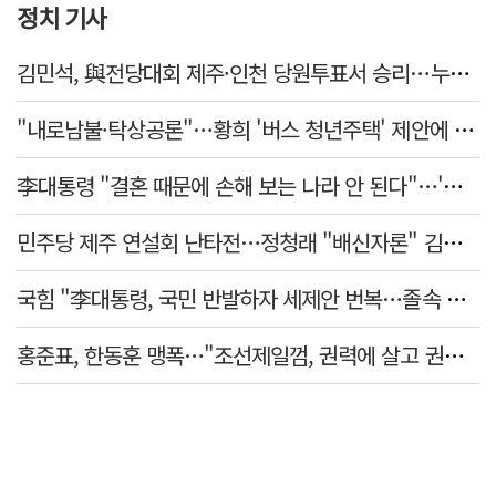
정치 기사
김민석, 與전당대회 제주·인천 당원투표서 승리…누적 득표는 '초박빙'
"내로남불·탁상공론"…황희 '버스 청년주택' 제안에 與 내부서도 쓴소리
李대통령 "결혼 때문에 손해 보는 나라 안 된다"…'결혼 페널티' 22개 손본다
민주당 제주 연설회 난타전…정청래 "배신자론" 김민석 "관리 무능"
국힘 "李대통령, 국민 반발하자 세제안 번복…졸속 국정 즉각 중단"
홍준표, 한동훈 맹폭…"조선제일껌, 권력에 살고 권력에 죽었다"