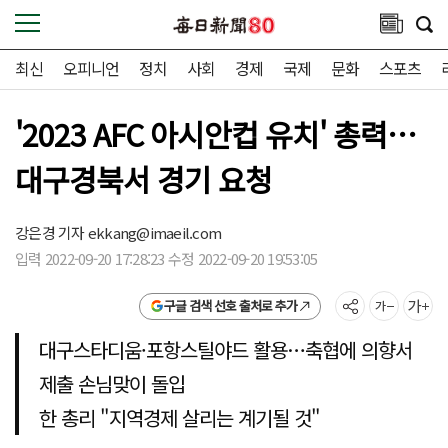
최신
오피니언
정치
사회
경제
국제
문화
스포츠
'2023 AFC 아시안컵 유치' 총력…
대구경북서 경기 요청
강은경 기자
ekkang@imaeil.com
입력 2022-09-20 17:28:23 수정 2022-09-20 19:53:05
구글 검색 선호 출처로 추가
대구스타디움·포항스틸야드 활용…축협에 의향서
제출 손님맞이 돌입
한 총리 "지역경제 살리는 계기될 것"