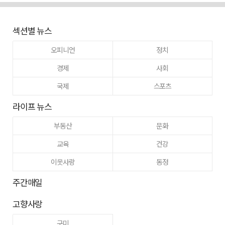
섹션별 뉴스
오피니언
정치
경제
사회
국제
스포츠
라이프 뉴스
부동산
문화
교육
건강
이웃사랑
동정
주간매일
고향사랑
구미