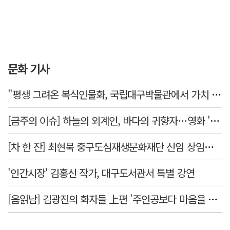
문화 기사
"평생 그려온 복식인물화, 국립대구박물관에서 가치 있게 활용되길"
[금주의 이슈] 하늘의 외계인, 바다의 귀향자…영화 '호프'와 '오디세이'
[차 한 잔] 최현묵 중구도심재생문화재단 신임 상임이사 "서문시장·경상감영 등 지역 자원 활용…문화의 일상화"
'인간시장' 김홍신 작가, 대구도서관서 특별 강연
[음읽남] 김광진의 화자들 上편 '주인공보다 마음을 쓴 사람'