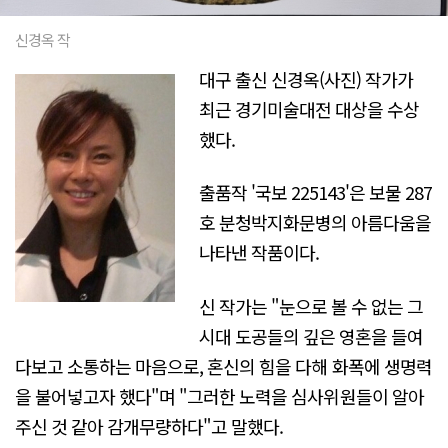
신경옥 작
대구 출신 신경옥(사진) 작가가
최근 경기미술대전 대상을 수상
했다.
출품작 '국보 225143'은 보물 287
호 분청박지화문병의 아름다움을
나타낸 작품이다.
신 작가는 "눈으로 볼 수 없는 그
시대 도공들의 깊은 영혼을 들여
다보고 소통하는 마음으로, 혼신의 힘을 다해 화폭에 생명력
을 불어넣고자 했다"며 "그러한 노력을 심사위원들이 알아
주신 것 같아 감개무량하다"고 말했다.