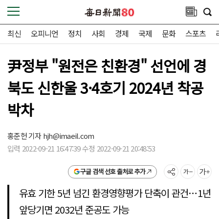
최신
오피니언
정치
사회
경제
국제
문화
스포츠
尹정부 "원전은 친환경" 선언에 경
북도 신한울 3·4호기 2024년 착공
박차
홍준헌 기자
hjh@imaeil.com
입력 2022-09-21 16:47:39 수정 2022-09-21 20:48:53
구글 검색 선호 출처로 추가
유효 기한 5년 넘긴 환경영향평가 단축이 관건…1년
앞당기면 2032년 준공도 가능