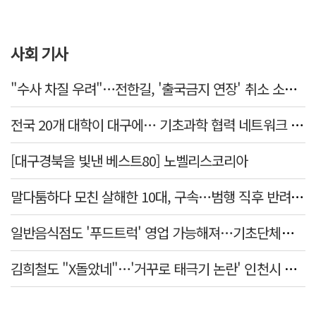
사회 기사
"수사 차질 우려"…전한길, '출국금지 연장' 취소 소송 패소
전국 20개 대학이 대구에… 기초과학 협력 네트워크 출범하다
[대구경북을 빛낸 베스트80] 노벨리스코리아
말다툼하다 모친 살해한 10대, 구속…범행 직후 반려견도 죽여
일반음식점도 '푸드트럭' 영업 가능해져…기초단체별 조례 개정 움직임
김희철도 "X돌았네"…'거꾸로 태극기 논란' 인천시 현수막, 이틀 만에 철거