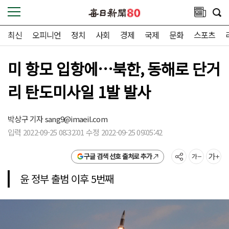
최신
오피니언
정치
사회
경제
국제
문화
스포츠
미 항모 입항에…북한, 동해로 단거
리 탄도미사일 1발 발사
박상구 기자
sang9@imaeil.com
입력 2022-09-25 08:32:01 수정 2022-09-25 09:05:42
구글 검색 선호 출처로 추가
윤 정부 출범 이후 5번째