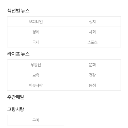
섹션별 뉴스
오피니언
정치
경제
사회
국제
스포츠
라이프 뉴스
부동산
문화
교육
건강
이웃사랑
동정
주간매일
고향사랑
구미