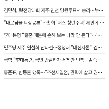
김민석, 與전당대회 제주·인천 당원투표서 승리…누적 득표는 '초박빙'
"내로남불·탁상공론"…황희 '버스 청년주택' 제안에 與 내부서도 쓴소리
李대통령 "결혼 때문에 손해 보는 나라 안 된다"…'결혼 페널티' 22개 손본다
민주당 제주 연설회 난타전…정청래 "배신자론" 김민석 "관리 무능"
국힘 "李대통령, 국민 반발하자 세제안 번복…졸속 국정 즉각 중단"
홍준표, 한동훈 맹폭…"조선제일껌, 권력에 살고 권력에 죽었다"