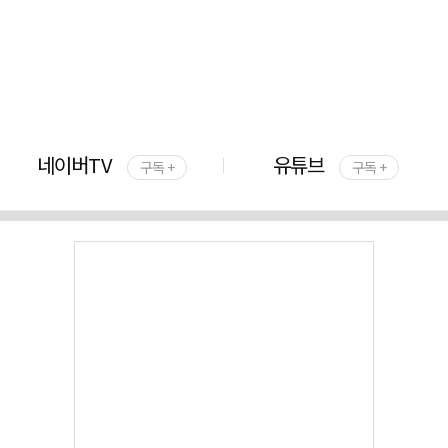
네이버TV
유튜브
구독 +
구독 +