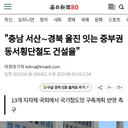
최신
오피니언
정치
사회
경제
국제
문화
스포츠
"충남 서산∼경북 울진 잇는 중부권
동서횡단철도 건설을"
마경대 기자
kdma@imaeil.com
입력 2022-09-26 16:04:21 수정 2022-09-26 19:11:54
구글 검색 선호 출처로 추가
13개 지자체 국회에서 국가철도망 구축계획 반영 촉
구