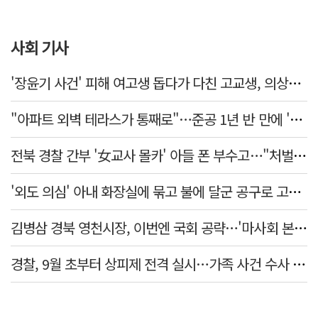
사회 기사
'장윤기 사건' 피해 여고생 돕다가 다친 고교생, 의상자 인정
"아파트 외벽 테라스가 통째로"…준공 1년 반 만에 '아찔 사고'
전북 경찰 간부 '女교사 몰카' 아들 폰 부수고…"처벌 못하는 사안" 내부망에 글
'외도 의심' 아내 화장실에 묶고 불에 달군 공구로 고문…남편 검거
김병삼 경북 영천시장, 이번엔 국회 공략…'마사회 본사 이전·광역교통망 확충' 요청
경찰, 9월 초부터 상피제 전격 실시…가족 사건 수사 못해