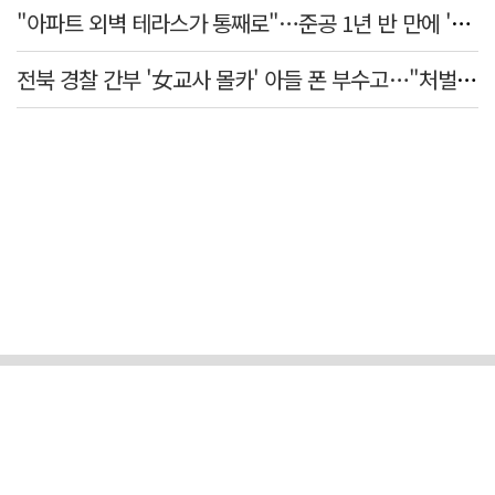
"아파트 외벽 테라스가 통째로"…준공 1년 반 만에 '아찔 사고'
전북 경찰 간부 '女교사 몰카' 아들 폰 부수고…"처벌 못하는 사안" 내부망에 글