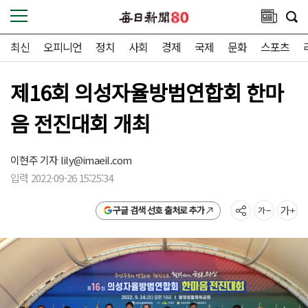
최신
오피니언
정치
사회
경제
국제
문화
스포츠
제16회 의성자율방범연합회 한마
음 전진대회 개최
이현주 기자
lily@imaeil.com
입력 2022-09-26 15:25:34
구글 검색 선호 출처로 추가