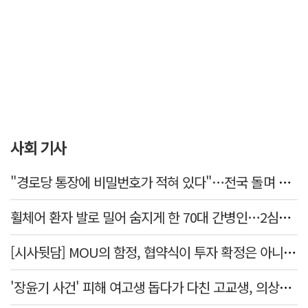
사회 기사
"경로당 통장에 비밀번호가 적혀 있다"…전국 돌며 경로당 13곳 턴 30대 구속
휠체어 환자 발로 밀어 숨지게 한 70대 간병인…2심도 집행유예
[시사뒷담] MOU의 함정, 협약식이 투자 확정은 아니긴 해
'장윤기 사건' 피해 여고생 돕다가 다친 고교생, 의상자 인정