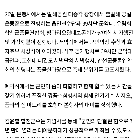
26일 본행사에서는 일해공원 대종각 광장에서 출발해 공설
운동장으로 진행하는 읍면선수단과 39사단 군악대, 유림회,
합천군풍물연합회, 밤마리오광대보존회가 참여한 시가행진
및 가장행렬이 진행됐다. 서막식에서는 군민의장 수상과 효
자효부 시상식이 이어졌다. 식후 공개행사로 39사단 군악대
공연과, 고신대 태권도 시범단의 시범행사, 합천군풍물연합
회의 신명나는 풍물한마당으로 축제 분위기를 고조시켰다.
폐막식에서는 군민이 좀더 화합하고 함께 할수 있는 시간을
갖기 위하여 푸짐한 경품추첨행사와 함께 인기가수 서지오,
품바의 신 버드리를 초청해 본행사의 대미를 장식했다.
김윤철 합천군수는 기념사를 통해 "군민의 단결된 힘으로 3
년 만에 열리는 대야문화제가 성공적으로 개최될 수 있도록