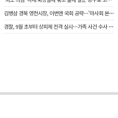
김병삼 경북 영천시장, 이번엔 국회 공략…'마사회 본사 이전·광역교통망 확충' 요청
경찰, 9월 초부터 상피제 전격 실시…가족 사건 수사 못해