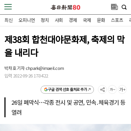
최신
오피니언
정치
사회
경제
국제
문화
스포츠
제38회 합천대야문화제, 축제의 막
을 내리다
박차호 기자
chpark@imaeil.com
입력 2022-09-26 17:04:22
구글 검색 선호 출처로 추가
26일 폐막식…각종 전시 및 공연, 민속․체육경기 등
열려