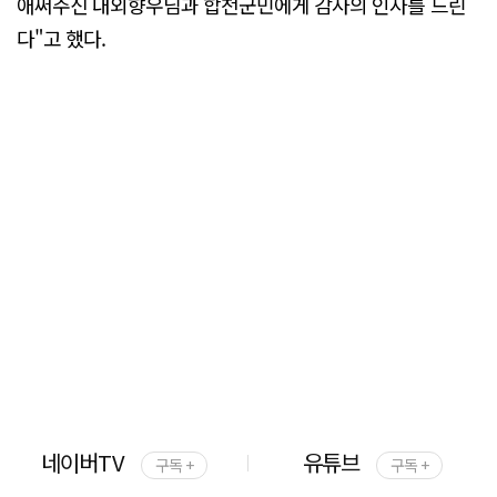
애써주신 내외향우님과 합천군민에게 감사의 인사를 드린
다"고 했다.
네이버TV
유튜브
구독 +
구독 +