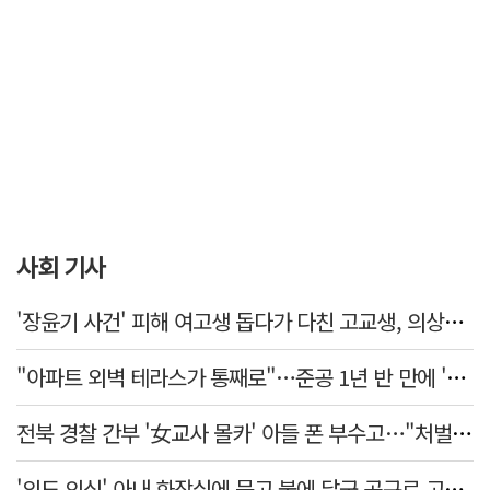
사회 기사
'장윤기 사건' 피해 여고생 돕다가 다친 고교생, 의상자 인정
"아파트 외벽 테라스가 통째로"…준공 1년 반 만에 '아찔 사고'
전북 경찰 간부 '女교사 몰카' 아들 폰 부수고…"처벌 못하는 사안" 내부망에 글
'외도 의심' 아내 화장실에 묶고 불에 달군 공구로 고문…남편 검거