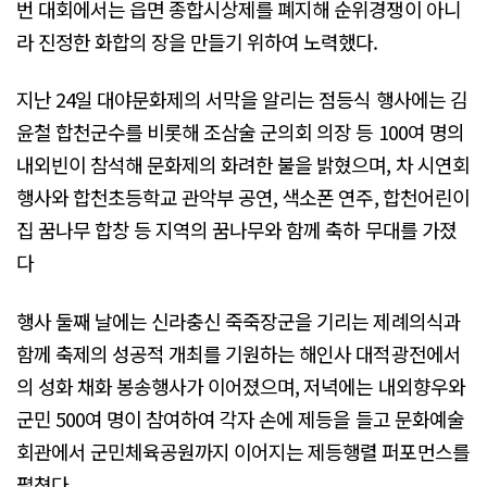
번 대회에서는 읍면 종합시상제를 폐지해 순위경쟁이 아니
라 진정한 화합의 장을 만들기 위하여 노력했다.
지난 24일 대야문화제의 서막을 알리는 점등식 행사에는 김
윤철 합천군수를 비롯해 조삼술 군의회 의장 등 100여 명의
내외빈이 참석해 문화제의 화려한 불을 밝혔으며, 차 시연회
행사와 합천초등학교 관악부 공연, 색소폰 연주, 합천어린이
집 꿈나무 합창 등 지역의 꿈나무와 함께 축하 무대를 가졌
다
행사 둘째 날에는 신라충신 죽죽장군을 기리는 제례의식과
함께 축제의 성공적 개최를 기원하는 해인사 대적광전에서
의 성화 채화 봉송행사가 이어졌으며, 저녁에는 내외향우와
군민 500여 명이 참여하여 각자 손에 제등을 들고 문화예술
회관에서 군민체육공원까지 이어지는 제등행렬 퍼포먼스를
펼쳤다.