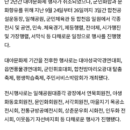
난 2년간 대야문화제 행사가 취소되었으나, 군민화합과 문
화향유를 위해 지난 9월 24일부터 26일까지 3일간 합천공
설운동장, 일해공원, 군민체육관 등 합천읍 일원에서 각종
전시 및 공연, 민속․체육경기, 제등행렬, 전야제, 시가행진
및 가장행렬, 서막식 등 다채로운 일정으로 행사를 진행했
다.
대야문화제 기간을 전후한 행사로는 대야성국악경연대회,
읍면풍물경연대회, 군민휘호대회, 합천밤마리오광대 탈춤
축제, 평생학습축제, 주민서비스박람회가 개최됐다.
전시행사로는 일해공원대종각 광장에서 연묵회원전, 야생
화동호회원전, 문인화회원전, 서각회원전, 마을지기 목공소
전시회, 전통규방공예전시회, 상춘문우회 시화전, 인두화 전
시회, 이웃돕기 자선바지회 등 다채로운 행사가 진행됐다.