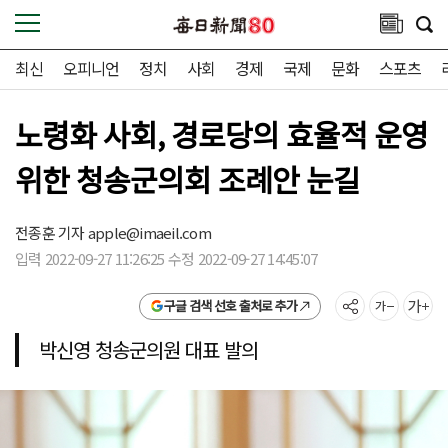
최신
오피니언
정치
사회
경제
국제
문화
스포츠
노령화 사회, 경로당의 효율적 운영
위한 청송군의회 조례안 눈길
전종훈 기자
apple@imaeil.com
입력 2022-09-27 11:26:25 수정 2022-09-27 14:45:07
구글 검색 선호 출처로 추가
박신영 청송군의원 대표 발의