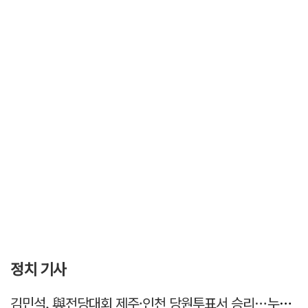
정치 기사
김민석, 與전당대회 제주·인천 당원투표서 승리…누적 득표는 '초박빙'