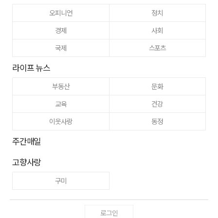
오피니언
정치
경제
사회
국제
스포츠
라이프 뉴스
부동산
문화
교육
건강
이웃사랑
동정
주간매일
고향사랑
구미
로그인