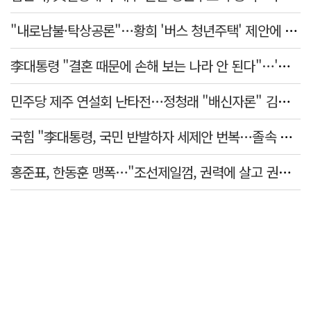
"내로남불·탁상공론"…황희 '버스 청년주택' 제안에 與 내부서도 쓴소리
李대통령 "결혼 때문에 손해 보는 나라 안 된다"…'결혼 페널티' 22개 손본다
민주당 제주 연설회 난타전…정청래 "배신자론" 김민석 "관리 무능"
국힘 "李대통령, 국민 반발하자 세제안 번복…졸속 국정 즉각 중단"
홍준표, 한동훈 맹폭…"조선제일껌, 권력에 살고 권력에 죽었다"