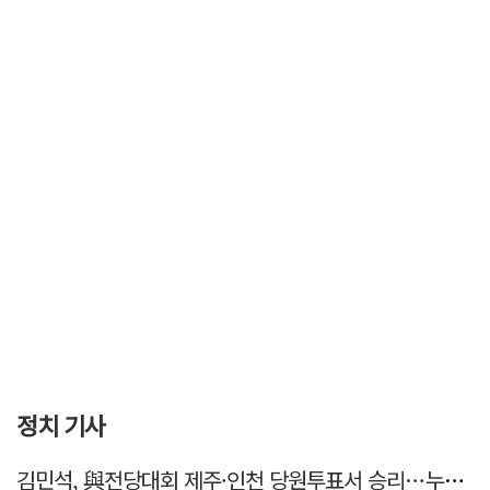
정치 기사
김민석, 與전당대회 제주·인천 당원투표서 승리…누적 득표는 '초박빙'