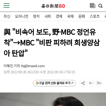
최신
오피니언
정치
사회
경제
국제
문화
스포츠
與 "비속어 보도, 野·MBC 정언유
착"→MBC "비판 피하려 희생양삼
아 탄압"
이혜진 기자
lhj@imaeil.com
입력 2022-09-26 16:13:03 수정 2022-09-26 17:50:15
구글 검색 선호 출처로 추가