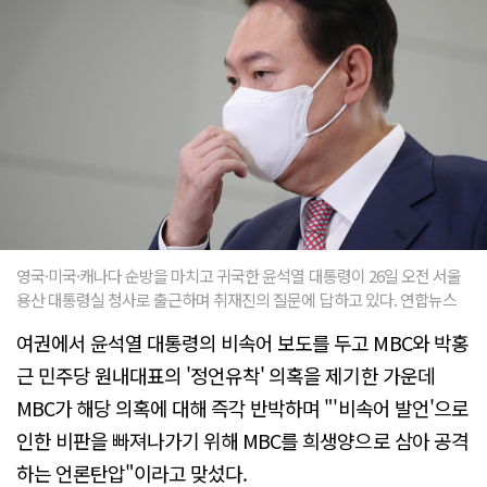
영국·미국·캐나다 순방을 마치고 귀국한 윤석열 대통령이 26일 오전 서울
용산 대통령실 청사로 출근하며 취재진의 질문에 답하고 있다. 연합뉴스
여권에서 윤석열 대통령의 비속어 보도를 두고 MBC와 박홍
근 민주당 원내대표의 '정언유착' 의혹을 제기한 가운데
MBC가 해당 의혹에 대해 즉각 반박하며 "'비속어 발언'으로
인한 비판을 빠져나가기 위해 MBC를 희생양으로 삼아 공격
하는 언론탄압"이라고 맞섰다.