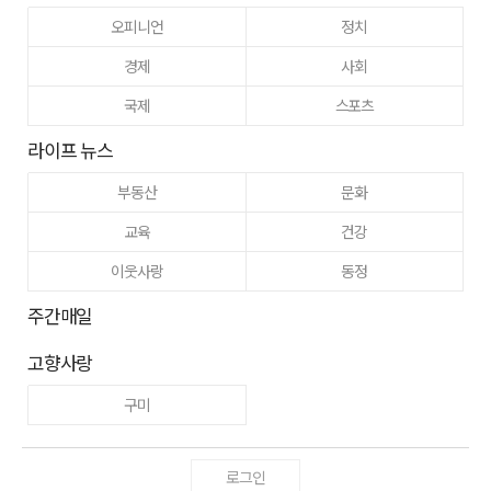
오피니언
정치
경제
사회
국제
스포츠
라이프 뉴스
부동산
문화
교육
건강
이웃사랑
동정
주간매일
고향사랑
구미
로그인