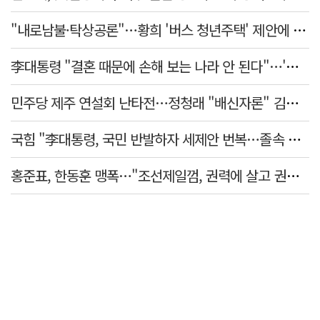
"내로남불·탁상공론"…황희 '버스 청년주택' 제안에 與 내부서도 쓴소리
李대통령 "결혼 때문에 손해 보는 나라 안 된다"…'결혼 페널티' 22개 손본다
민주당 제주 연설회 난타전…정청래 "배신자론" 김민석 "관리 무능"
국힘 "李대통령, 국민 반발하자 세제안 번복…졸속 국정 즉각 중단"
홍준표, 한동훈 맹폭…"조선제일껌, 권력에 살고 권력에 죽었다"