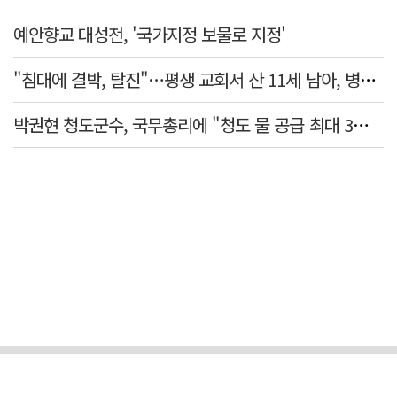
예안향교 대성전, '국가지정 보물로 지정'
"침대에 결박, 탈진"…평생 교회서 산 11세 남아, 병원 이송 끝 숨져
박권현 청도군수, 국무총리에 "청도 물 공급 최대 3만t 늘려달라"