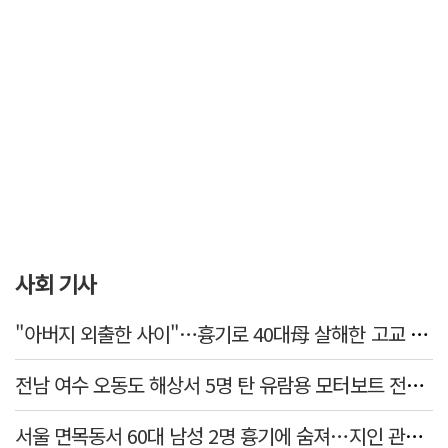
사회 기사
"아버지 외출한 사이"…흉기로 40대母 살해한 고교 자퇴생, 구속 기로에
전남 여수 오동도 해상서 5명 탄 유람용 모터보트 전복…2명 숨져
서울 면목동서 60대 남성 2명 흉기에 숨져…지인 관계로 추정