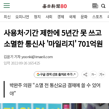
최신
오피니언
정치
사회
경제
국제
문화
스포츠
사용처·기간 제한에 5년간 못 쓰고
소멸한 통신사 '마일리지' 701억원
김윤기 기자
yoonki@imaeil.com
입력 2022-09-26 16:54:25
구글 검색 선호 출처로 추가
박완주 의원 “소멸 전 통신요금 결제에 쓸 수 있어
야”