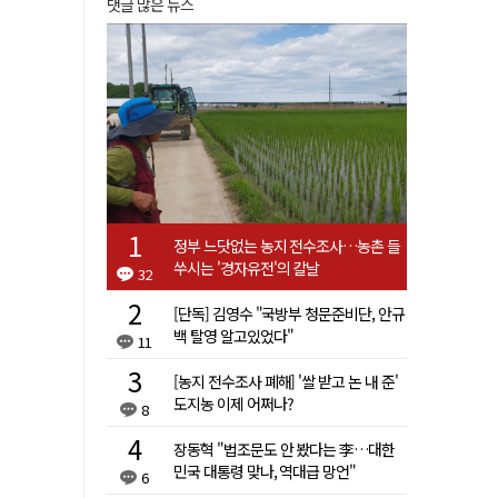
댓글 많은 뉴스
정부 느닷없는 농지 전수조사…농촌 들
쑤시는 '경자유전'의 칼날
32
[단독] 김영수 "국방부 청문준비단, 안규
백 탈영 알고있었다"
11
[농지 전수조사 폐해] '쌀 받고 논 내 준'
도지농 이제 어쩌나?
8
장동혁 "법조문도 안 봤다는 李…대한
민국 대통령 맞나, 역대급 망언"
6