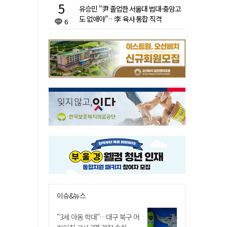
유승민 "尹 졸업한 서울대 법대·충암고
도 없애야"…李 육사 통합 직격
6
이슈&뉴스
"3세 아동 학대"…대구 북구 어