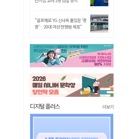
린이집 교사 2명 검찰 송치
"골프채로 YG 신사옥 출입문 '쾅
쾅'…20대 여성 현행범 체포"
디지털 플러스
더보기