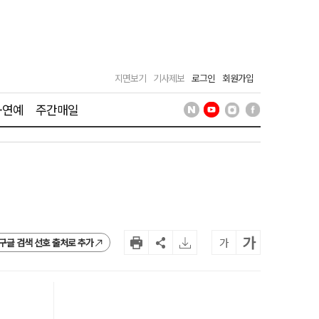
지면보기
기사제보
로그인
회원가입
·연예
주간매일
가
가
구글 검색 선호 출처로 추가