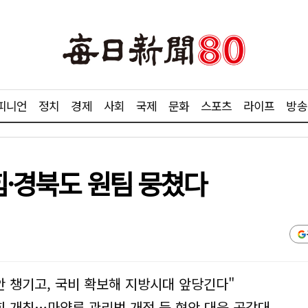
피니언
정치
경제
사회
국제
문화
스포츠
라이프
방송
의힘·경북도 원팀 뭉쳤다
안 챙기고, 국비 확보해 지방시대 앞당긴다"
 개최…마약류 관리법 개정 등 현안 대응 공감대