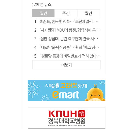
많이 본 뉴스
일간
주간
월간
홍준표, 한동훈 맹폭…"조선제일껌, 권력에 살고 권력에 죽었다"
[시사뒷담] MOU의 함정, 협약식이 투자 확정은 아니긴 해
'심판 성접대' 논란 축구협회 결국 사과…"깊이 반성, 쇄신하겠다"
"내로남불·탁상공론"…황희 '버스 청년주택' 제안에 與 내부서도 쓴소리
"경로당 통장에 비밀번호가 적혀 있다"…전국 돌며 경로당 13곳 턴 30대 구속
예안향교 대성전, '국가지정 보물로 지정'
더보기
휠체어 환자 발로 밀어 숨지게 한 70대 간병인…2심도 집행유예
"침대에 결박, 탈진"…평생 교회서 산 11세 남아, 병원 이송 끝 숨져
김민석, 與전당대회 제주·인천 당원투표서 승리…누적 득표는 '초박빙'
[금주의 이슈] 하늘의 외계인, 바다의 귀향자…영화 '호프'와 '오디세이'