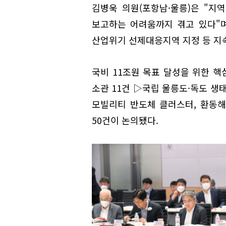
김병욱 의원(포항남·울릉)은 "지
보고하는 어려움까지 겪고 있다"며
산업위기 선제대응지역 지정 등 지
국비 11조원 목표 달성을 위한 
소관 11건 ▷국립 울릉도·독도 생
모빌리티 반도체 클러스터, 환동해
50건이 논의됐다.