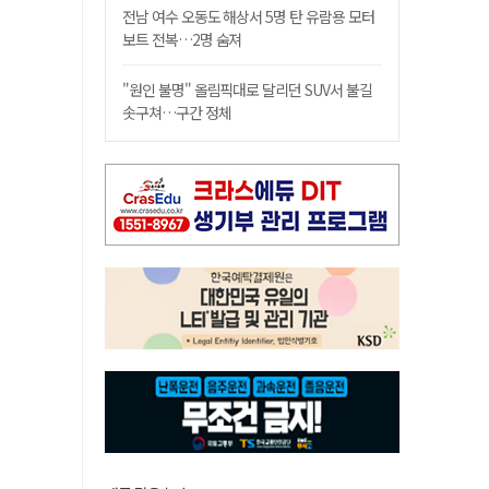
전남 여수 오동도 해상서 5명 탄 유람용 모터
보트 전복…2명 숨져
"원인 불명" 올림픽대로 달리던 SUV서 불길
솟구쳐…구간 정체