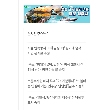
실시간 주요뉴스
서울 면목동서 60대 남성 2명 흉기에 숨져…
지인 관계로 추정
[속보]"침대에 결박, 탈진"…평생 교회서 산
11세 남아, 병원 이송 끝 숨져
보완수사권 폐지 직후 "야~기분좋다"?…불타
는 민심에 기름, 민주당 '말말말'[금주의 정치
舌전]
[속보] 김민석, 與전당대회 제주·인천 당원투
표서 승리