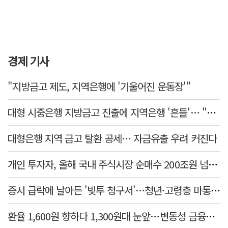
경제 기사
"지방금고 제도, 지역은행에 '기울어진 운동장'"
대형 시중은행 지방금고 진출에 지역은행 '흔들'… "생태계 보호 장치 필요"
대형은행 지역 금고 탈환 공세… 자금유출 우려 커진다
개인 투자자, 올해 국내 주식시장 순매수 200조원 넘었다
증시 급락에 날아든 '빚투 청구서'…청년·고령층 마통 연체↑
환율 1,600원 향하다 1,300원대 눈앞…변동성 금융위기 후 최고