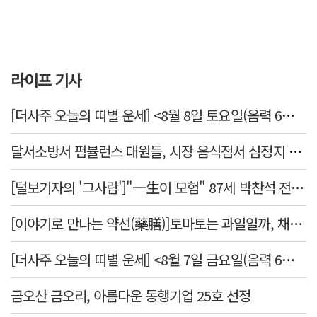
라이프 기사
[더사주 오늘의 띠별 운세] <8월 8일 토요일(음력 6월26일)>
달서소방서 펌뷸런스 대원들, 시장 음식점서 심정지 환자 생명 살려
[털보기자의 '그사람']"一生이 모험" 87세 박찬석 전 경북대 총장
[이야기로 만나는 약선(藥膳)]토마토는 과일일까, 채소일까
[더사주 오늘의 띠별 운세] <8월 7일 금요일(음력 6월25일)>
금오산 금오리, 아름다운 동행기업 25호 선정