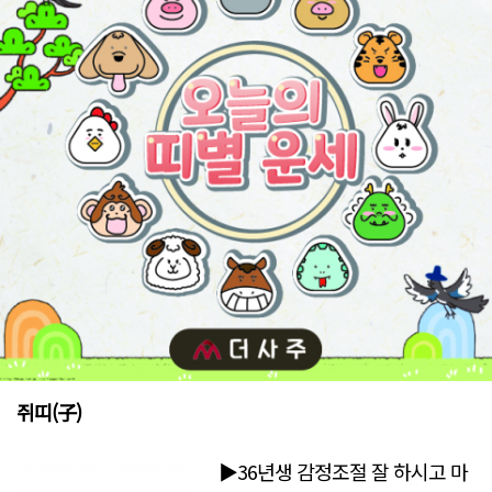
쥐띠(子)
▶36년생 감정조절 잘 하시고 마