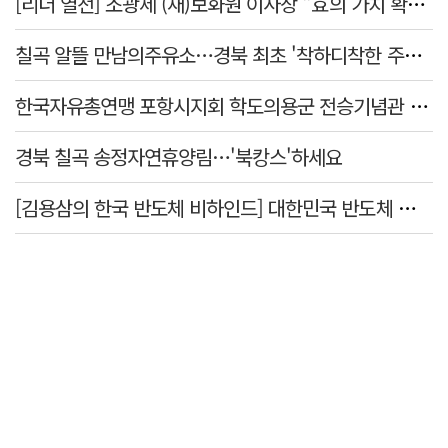
[리더 열전] 조광제 (재)보화원 이사장 "효의 가치 확산 위해 젊은층 참여 이끌어낼 것"
칠곡 알뜰 만남의주유소…경북 최초 '착하디착한 주유소' 선정
한국자유총연맹 포항시지회 학도의용군 전승기념관 방문
경북 칠곡 송정자연휴양림…'북캉스'하세요
[김용삼의 한국 반도체 비하인드] 대한민국 반도체 신화의 출발