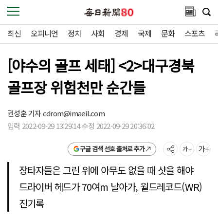
최신
오피니언
정치
사회
경제
국제
문화
스포츠
[야수의 골프 세태] <2>대구경북
골프장 위험천만 순간들
권성훈 기자
cdrom@imaeil.com
입력 2022-09-29 13:29:14 수정 2022-09-29 20:36:02
구글 검색 선호 출처로 추가
장타자들은 그린 위에 아무도 없을 때 샷을 해야
드라이버 헤드가 70여m 날아가, 월드레코드(WR)
진기록