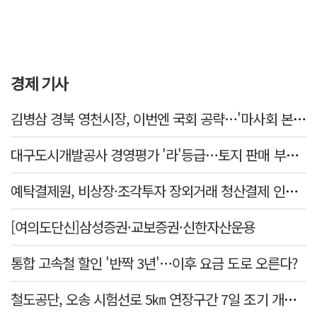
경제 기사
김병삼 경북 영천시장, 이번엔 국회 공략…'마사회 본사 이전·광역교통망 확충' 요청
대구도시개발공사 경영평가 '라'등급…토지 판매 부진에 1년 만에 두 단계 '뚝'
예탁결제원, 비상장·조각투자 장외거래 청산결제 인프라 구축 착수…연내 가동
[여의도단신]삼성증권·교보증권·신한자산운용
통합 고속철 할인 '반짝 3년'…이후 요금 도로 오른다?
철도공단, 오송 시험선로 5㎞ 연장구간 7일 조기 개통…LA 메트로 사업 지원