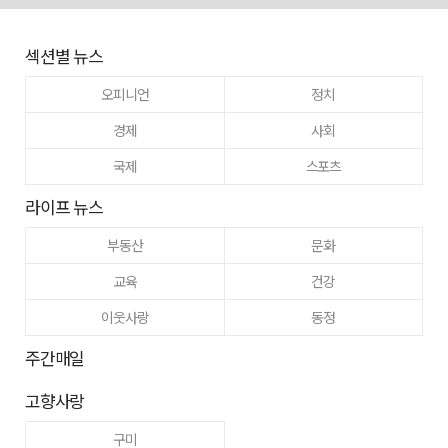
섹션별 뉴스
오피니언
정치
경제
사회
국제
스포츠
라이프 뉴스
부동산
문화
교육
건강
이웃사랑
동정
주간매일
고향사랑
구미