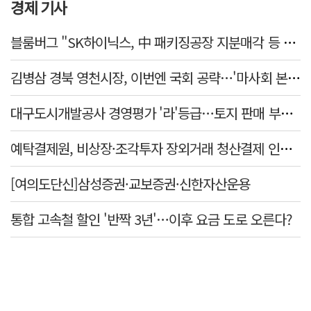
경제 기사
블룸버그 "SK하이닉스, 中 패키징공장 지분매각 등 검토"
김병삼 경북 영천시장, 이번엔 국회 공략…'마사회 본사 이전·광역교통망 확충' 요청
대구도시개발공사 경영평가 '라'등급…토지 판매 부진에 1년 만에 두 단계 '뚝'
예탁결제원, 비상장·조각투자 장외거래 청산결제 인프라 구축 착수…연내 가동
[여의도단신]삼성증권·교보증권·신한자산운용
통합 고속철 할인 '반짝 3년'…이후 요금 도로 오른다?