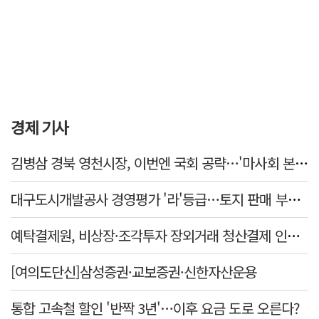
경제 기사
김병삼 경북 영천시장, 이번엔 국회 공략…'마사회 본사 이전·광역교통망 확충' 요청
대구도시개발공사 경영평가 '라'등급…토지 판매 부진에 1년 만에 두 단계 '뚝'
예탁결제원, 비상장·조각투자 장외거래 청산결제 인프라 구축 착수…연내 가동
[여의도단신]삼성증권·교보증권·신한자산운용
통합 고속철 할인 '반짝 3년'…이후 요금 도로 오른다?