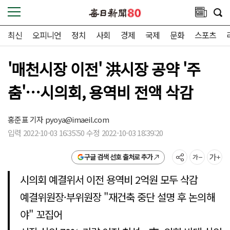
최신
오피니언
정치
사회
경제
국제
문화
스포츠
'매천시장 이전' 洪시장 공약 '주
춤'…시의회, 용역비 전액 삭감
홍준표 기자
pyoya@imaeil.com
입력 2022-10-03 16:35:50 수정 2022-10-03 18:39:20
구글 검색 선호 출처로 추가
시의회 예결위서 이전 용역비 2억원 모두 삭감
예결위원장·부위원장 "재건축 중단 설명 후 논의해
야" 꼬집어