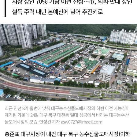
시장 상인 70% 가량 이전 찬성…市, 의회·반대 상인
설득 주력 내년 본예산에 넣어 추진키로
최근 민선 8기 출범에 맞춰 대구농수산물도매시장의 하빈 이전 가능성이
제기된 가운데 24일 대구 북구 매천동 일대 상공에서 바라본 대구농수산
물도매시장의 모습. 안성완 기자 asw0727@imaeil.com
홍준표 대구시장이 내건 대구 북구 농수산물도매시장(이하