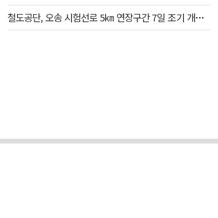
철도공단, 오송 시험선로 5㎞ 연장구간 7일 조기 개통…LA 메트로 사업 지원