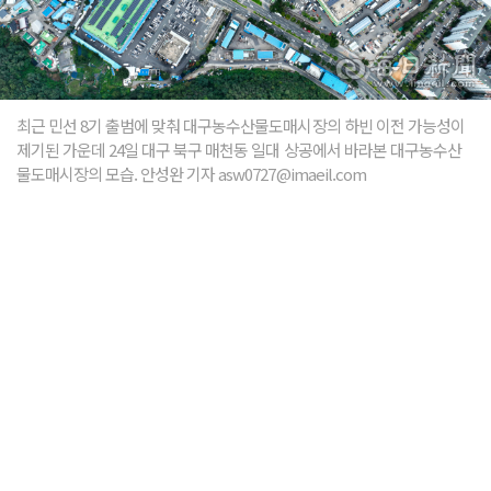
최근 민선 8기 출범에 맞춰 대구농수산물도매시장의 하빈 이전 가능성이
제기된 가운데 24일 대구 북구 매천동 일대 상공에서 바라본 대구농수산
물도매시장의 모습. 안성완 기자 asw0727@imaeil.com