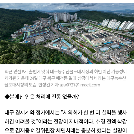
최근 민선 8기 출범에 맞춰 대구농수산물도매시장의 하빈 이전 가능성이
제기된 가운데 24일 대구 북구 매천동 일대 상공에서 바라본 대구농수산
물도매시장의 모습. 안성완 기자 asw0727@imaeil.com
◆본예산 안은 처리에 진통 없을까?
대구 경제계와 정가에서는 "시의회가 한 번 더 실력을 행사
하긴 어려울 것"이라는 전망이 지배적이다. 추경 전액 삭감
으로 김재용 예결위원장 체면치레는 충분히 했다는 설명이