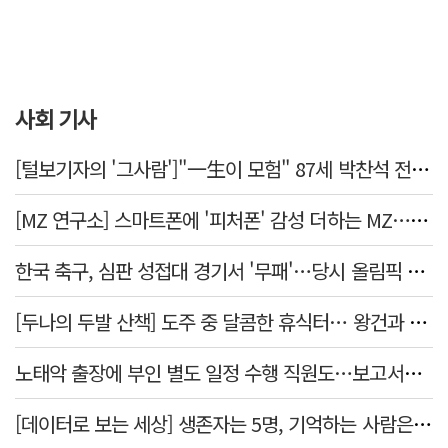
사회 기사
[털보기자의 '그사람']"一生이 모험" 87세 박찬석 전 경북대 총장
[MZ 연구소] 스마트폰에 '피처폰' 감성 더하는 MZ… 히퍼와 줄이어폰
한국 축구, 심판 성접대 경기서 '무패'…당시 올림픽 감독은 홍명보
[두나의 두발 산책] 도주 중 달콤한 휴식터… 왕건과 지명 산책
노태악 출장에 부인 별도 일정 수행 직원도…보고서엔 '공식일정 참석'
[데이터로 보는 세상] 생존자는 5명, 기억하는 사람은 늘었다