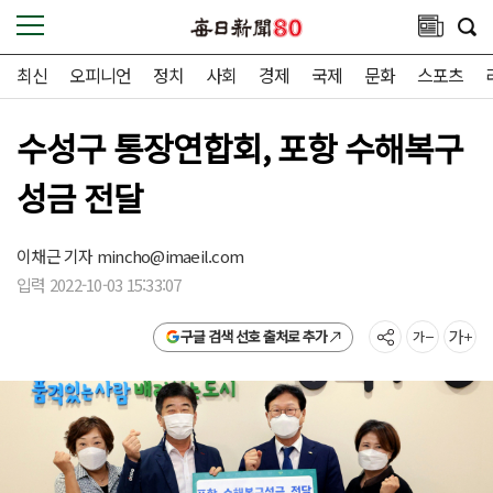
최신
오피니언
정치
사회
경제
국제
문화
스포츠
수성구 통장연합회, 포항 수해복구
성금 전달
이채근 기자
mincho@imaeil.com
입력 2022-10-03 15:33:07
구글 검색 선호 출처로 추가