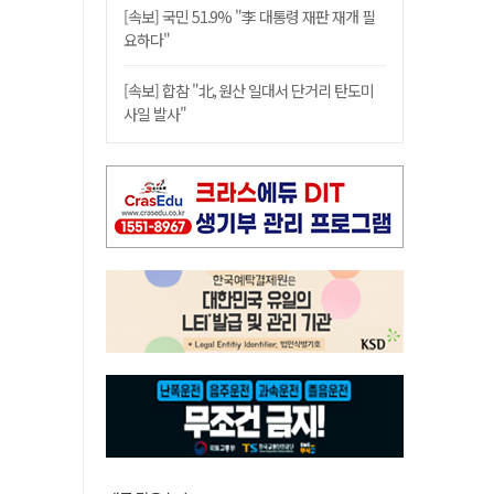
[속보] 국민 51.9% "李 대통령 재판 재개 필
요하다"
[속보] 합참 "北, 원산 일대서 단거리 탄도미
사일 발사"