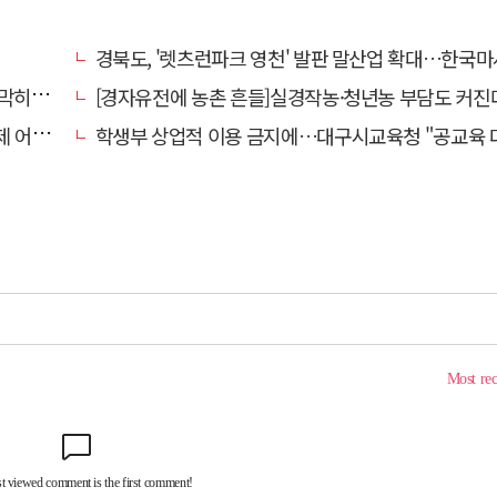
경북도, '렛츠런파크 영천' 발판 말산업 확대…한국마사회 유치도 
 수도"
[경자유전에 농촌 흔들]실경작농·청년농 부담도 커진
쩌나?
학생부 상업적 이용 금지에…대구시교육청 "공교육 대입 상담 