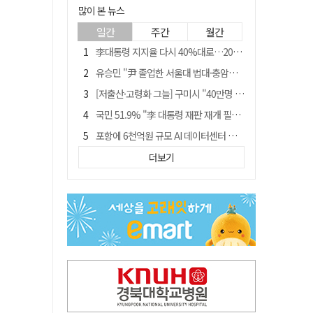
많이 본 뉴스
일간
주간
월간
李대통령 지지율 다시 40%대로…20대는 18.8%p 급락
유승민 "尹 졸업한 서울대 법대·충암고도 없애야"…李 육사 통합 직격
[저출산·고령화 그늘] 구미시 "40만명 사수" 고령군 "3만명대 회복"
국민 51.9% "李 대통령 재판 재개 필요하다"
포항에 6천억원 규모 AI 데이터센터 들어선다
李대통령 "육사 출신이 또 쿠데타 할 수도"…육사 총동창회 "정치적 보복"
더보기
경찰, 홍명보 선임 의혹 수사…대한축구협회 전격 압수수색
경북 영천시, 9월부터 11월까지 반값 여행 혜택 제공
"김용민, 흑백논리로 세상 보는 듯" 검찰 내부서 지탄
월 매출 9천만원에도 문 닫는 영양 젖소농장… "일할 사람이 없어"