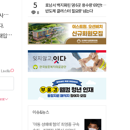
호남서 백지화된 댐 6곳 용수량 69만t…
반도체 클러스터 필요량 넘는다
8
총력
다.
강화"
이슈&뉴스
'아동 성매매 혐의' 최영중 구속