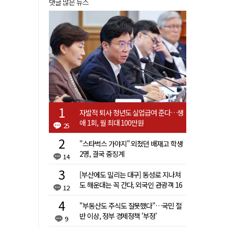
댓글 많은 뉴스
자발적 퇴사 청년도 실업급여 준다…생
애 1회, 월 최대 100만원
25
"스타벅스 가야지" 외쳤던 배재고 학생
2명, 결국 중징계
14
[부산에도 밀리는 대구] 동성로 지나쳐
도 해운대는 꼭 간다, 외국인 관광객 16
12
배 차이
"부동산도 주식도 잘못했다"…국민 절
반 이상, 정부 경제정책 '부정'
9