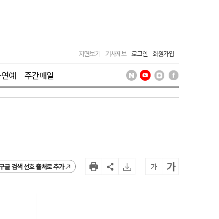
지면보기
기사제보
로그인
회원가입
·연예
주간매일
가
가
구글 검색 선호 출처로 추가