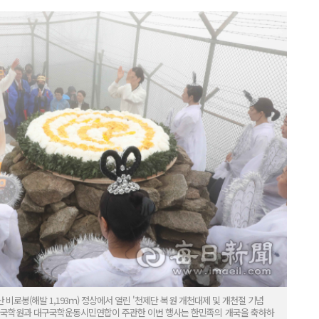
 비로봉(해발 1,193ｍ) 정상에서 열린 '천제단 복원 개천대제 및 개천절 기념
대구국학원과 대구국학운동시민연합이 주관한 이번 행사는 한민족의 개국을 축하하