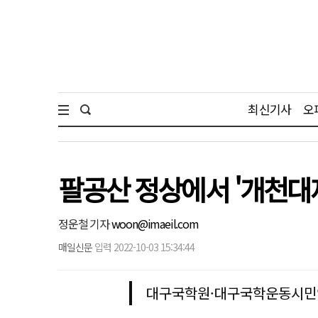
최신기사
오
팔공산 정상에서 '개천대제
정운철 기자
woon@imaeil.com
매일신문
입력 2022-10-03 15:34:44
대구국학원·대구국학운동시민