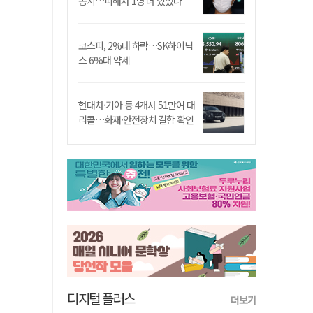
송치…피해자 1명 더 있었다
코스피, 2%대 하락…SK하이닉
스 6%대 약세
현대차·기아 등 4개사 51만여 대
리콜…화재·안전장치 결함 확인
디지털 플러스
더보기