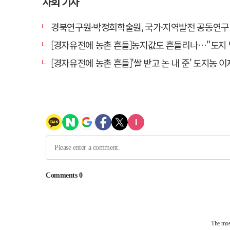
사회 기사
경북연구원·박정희학술원, 국가·지역발전 공동연구
[경자유전에 농촌 흔들]농지값도 흔들리나…"도지 막히면 헐값 매물 나올
[경자유전에 농촌 흔들]'쌀 받고 논 내 준' 도지농 이제 어