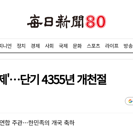
피니언
정치
경제
사회
국제
문화
스포츠
라이프
방송
'…단기 4355년 개천절
연합 주관…한민족의 개국 축하