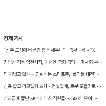
경제 기사
"상주 도심에 베를린 장벽 세우나"…중부내륙 KTX 흙둑 쌓기계획에 시민들 반발
김병삼 경북 영천시장, 이번엔 국회 공략…'마사회 본사 이전·광역교통망 확충' 요청
더 가볍고 얇게… 진화하는 스마트폰, '폴더블 대전' 열린다
신축 줄고 리모델링 뜨자…건설업계, 로봇·모듈러로 방향 튼다
성과급에 뿔난 SK하이닉스 직원들…3500명 모여 '새 노조' 만든다