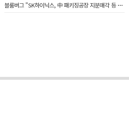
블룸버그 "SK하이닉스, 中 패키징공장 지분매각 등 검토"