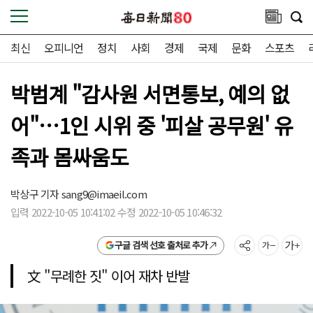
최신
오피니언
정치
사회
경제
국제
문화
스포츠
박범계 "감사원 서면통보, 예의 없
어"…1인 시위 중 '피살 공무원' 유
족과 몸싸움도
박상구 기자
sang9@imaeil.com
입력 2022-10-05 10:41:02 수정 2022-10-05 10:46:32
구글 검색 선호 출처로 추가
文 "무례한 짓" 이어 재차 반발