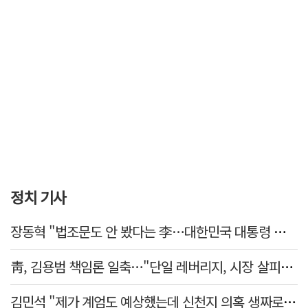
정치 기사
장동혁 "법조문도 안 봤다는 李…대한민국 대통령 맞나, 역대급 망언"
靑, 김용범 책임론 일축…"단일 레버리지, 시장 살피고 대책 챙길 때"
김민석 "제가 계엄도 예상했는데 신천지 의혹 생짜로 말했겠나"