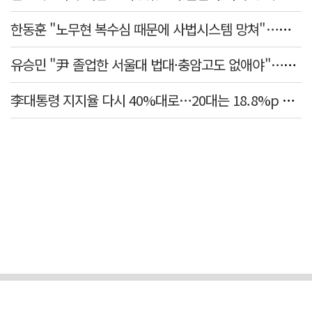
한동훈 "노무현 복수심 때문에 사법시스템 망쳐"…민주당 맹공
유승민 "尹 졸업한 서울대 법대·충암고도 없애야"…李 육사 통합 직격
李대통령 지지율 다시 40%대로…20대는 18.8%p 급락