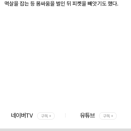
멱살을 잡는 등 몸싸움을 벌인 뒤 피켓을 빼앗기도 했다.
네이버TV
유튜브
구독 +
구독 +