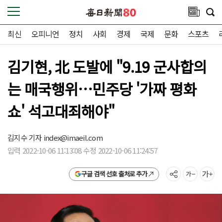
최신
오피니언
정치
사회
경제
국제
문화
스포츠
김기현, 北 도발에 "9.19 군사합의
는 매국행위…민주당 '가짜 평화
쇼' 석고대죄해야"
김지수 기자
index@imaeil.com
입력 2022-10-06 11:13:08 수정 2022-10-06 11:24:57
구글 검색 선호 출처로 추가