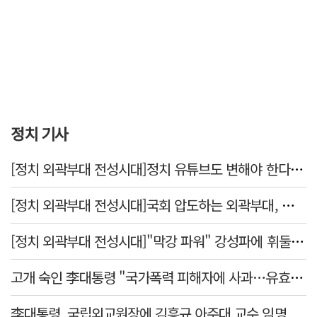
정치 기사
[정치 외곽부대 전성시대]정치 유튜브도 변해야 한다 "화합과 존중"
[정치 외곽부대 전성시대]국회 압도하는 외곽부대, 목소리 왜 커지나?
[정치 외곽부대 전성시대]"막강 파워" 강성파에 휘둘리는 여야 …"이슈 메이킹" 커지는 변방의 북소리
고개 숙인 李대통령 "국가폭력 피해자에 사과…유효기간 없는 책임"
李대통령, 국립외교원장에 김흥규 아주대 교수 임명