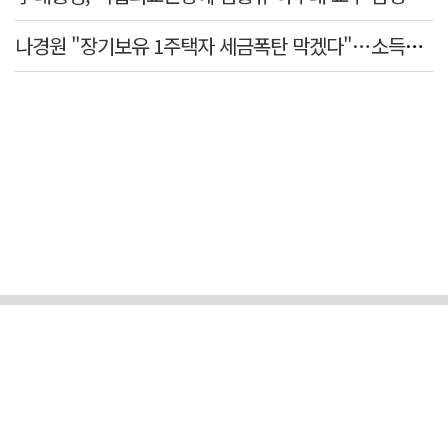
나경원 "장기보유 1주택자 세금폭탄 막겠다"…소득세법 개정안 발의