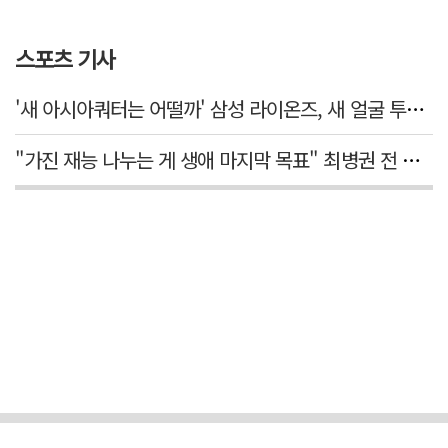
스포츠 기사
'새 아시아쿼터는 어떨까' 삼성 라이온즈, 새 얼굴 투수 미야모리 영입
"가진 재능 나누는 게 생애 마지막 목표" 최병권 전 대구체고 복싱 감독