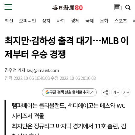
최신
오피니언
정치
사회
경제
국제
문화
스포츠
최지만·김하성 출격 대기…MLB 이
제부터 우승 경쟁
김우정 기자
kwj@imaeil.com
입력 2022-10-06 16:48:08 수정 2022-10-06 20:16:03
구글 검색 선호 출처로 추가
탬파베이는 클리블랜드, 샌디에이고는 메츠와 WC
시리즈서 격돌
최지만은 정규리그 마지막 경기에서 11호 홈런, 김