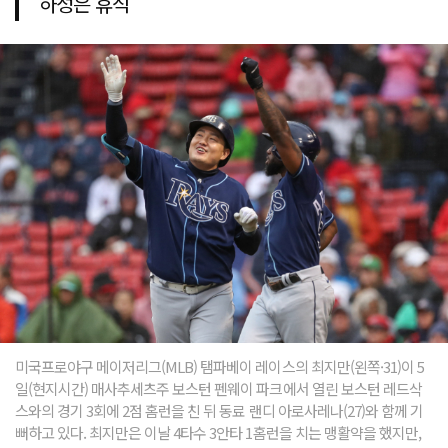
하성은 휴식
미국프로야구 메이저리그(MLB) 탬파베이 레이스의 최지만(왼쪽·31)이 5
일(현지시간) 매사추세츠주 보스턴 펜웨이 파크에서 열린 보스턴 레드삭
스와의 경기 3회에 2점 홈런을 친 뒤 동료 랜디 아로사레나(27)와 함께 기
뻐하고 있다. 최지만은 이날 4타수 3안타 1홈런을 치는 맹활약을 했지만,