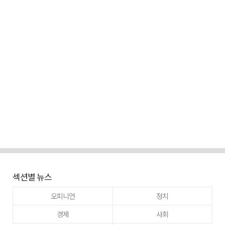
섹션별 뉴스
오피니언
정치
경제
사회