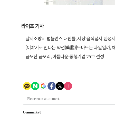
라이프 기사
달서소방서 펌뷸런스 대원들, 시장 음식점서 심정지 환자 생
[이야기로 만나는 약선(藥膳)]토마토는 과일일까, 
금오산 금오리, 아름다운 동행기업 25호 선정