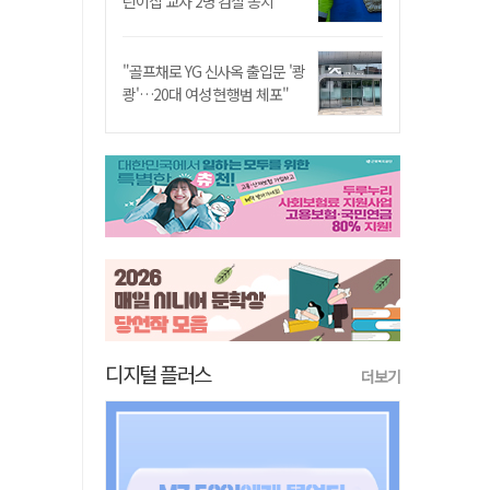
린이집 교사 2명 검찰 송치
"골프채로 YG 신사옥 출입문 '쾅
쾅'…20대 여성 현행범 체포"
디지털 플러스
더보기