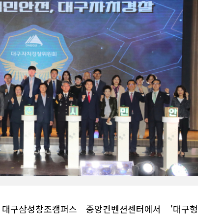
 대구삼성창조캠퍼스 중앙컨벤션센터에서 '대구형