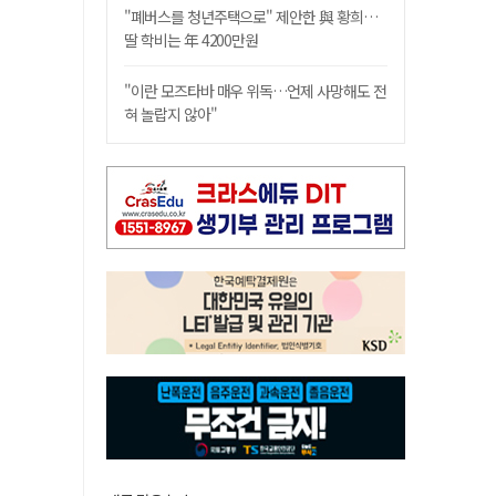
"폐버스를 청년주택으로" 제안한 與 황희…
딸 학비는 年 4200만원
"이란 모즈타바 매우 위독…언제 사망해도 전
혀 놀랍지 않아"