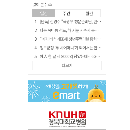
많이 본 뉴스
일간
주간
월간
[단독] 김영수 "국방부 청문준비단, 안규백 탈영 알고있었다"
타는 목마름 청도, 해 저문 저수지 둑에 군수가 서 있었다
"폐기 버스 개조해 청년주택" 與 황희…'딸 학비는 年 4200만원'
청도군정 '두 시어머니'가 되어서는 안된다
外人 한 달 새 8000억 담았는데…LG이노텍 목표주가는 왜 엇갈릴까
임시휴업 들어갔던 홈플러스 영주점, 7일 영업 재개…지하 1층만 운영
더보기
신세계사이먼, 대구 아울렛 토지매매 계약 체결… 사업 본궤도
SK하이닉스, 주당 375원 분기 배당 공시…"3분기 중 주주환원 방안 확정"
이의준 전 경북도 새마을봉사과장, 제28대 울릉군 부군수 취임
"상법개정해도 주주가 '봉'"…하이닉스 솔리다임 상장설에 술렁[개미와글와글]