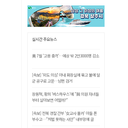
실시간 주요뉴스
美 7월 '고용 충격'…예상 밖 2만3000명 감소
[속보] '외도 의심' 아내 화장실에 묶고 불에 달
군 공구로 고문…남편 검거
장동혁, 황희 '버스하우스'에 "與 의원 자녀들
부터 살아보면 어떨까?"
[속보] 전북 경찰 간부 '女교사 몰카' 아들 폰
부수고…"처벌 못하는 사안" 내부망에 글