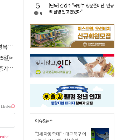
[단독] 김영수 "국방부 청문준비단, 안규
백 탈영 알고있었다"
9
 총장
5일)>
 선정
이슈&뉴스
"3세 아동 학대"…대구 북구 어