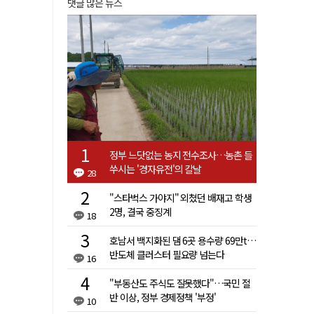
댓글 많은 뉴스
정부 느닷없는 농지 전수조사…농촌 들
쑤시는 '경자유전'의 칼날
28
"스타벅스 가야지" 외쳤던 배재고 학생
2명, 결국 중징계
18
호남서 백지화된 댐 6곳 용수량 69만t…
반도체 클러스터 필요량 넘는다
16
"부동산도 주식도 잘못했다"…국민 절
반 이상, 정부 경제정책 '부정'
10