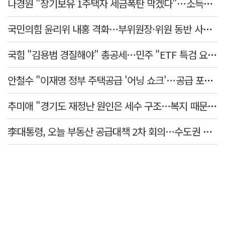
나경원 "장기보유 1주택자 세금폭탄 막겠다"…소득세법 개정안 발의
국민의힘 윤리위 내홍 격화…부위원장·위원 동반 사퇴 선언
국힘 "김용범 경질해야" 총공세…민주 "ETF 특검 요구는 마타도어"
안철수 "이재명 정부 주택공급 '어닝 쇼크'…공급 포기한 대통령"
추미애 "경기도 재정난 원인은 세수 구조…복지 때문 아냐"
李대통령, 오늘 부동산 공급대책 2차 회의…수도권 공급안 논의