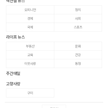
섹션별 뉴스
오피니언
정치
경제
사회
국제
스포츠
라이프 뉴스
부동산
문화
교육
건강
이웃사랑
동정
주간매일
고향사랑
구미