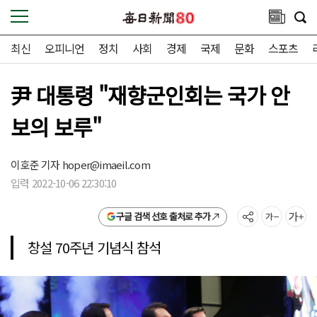
최신
오피니언
정치
사회
경제
국제
문화
스포츠
尹 대통령 "재향군인회는 국가 안
보의 보루"
이호준 기자
hoper@imaeil.com
입력 2022-10-06 22:30:10
구글 검색 선호 출처로 추가
창설 70주년 기념식 참석