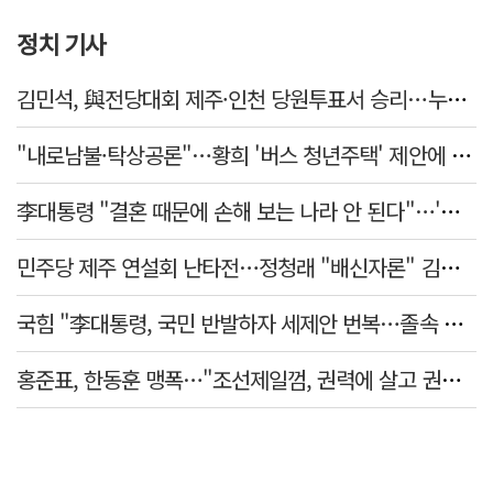
정치 기사
김민석, 與전당대회 제주·인천 당원투표서 승리…누적 득표는 '초박빙'
"내로남불·탁상공론"…황희 '버스 청년주택' 제안에 與 내부서도 쓴소리
李대통령 "결혼 때문에 손해 보는 나라 안 된다"…'결혼 페널티' 22개 손본다
민주당 제주 연설회 난타전…정청래 "배신자론" 김민석 "관리 무능"
국힘 "李대통령, 국민 반발하자 세제안 번복…졸속 국정 즉각 중단"
홍준표, 한동훈 맹폭…"조선제일껌, 권력에 살고 권력에 죽었다"