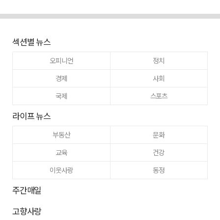
섹션별 뉴스
오피니언
정치
경제
사회
국제
스포츠
라이프 뉴스
부동산
문화
교육
건강
이웃사랑
동정
주간매일
고향사랑