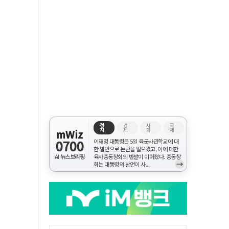
정
경
사
국
치
제
회
제
mWiz
0700
이재명 대통령은 5일 육군사관학교에 대
한 발언으로 논란을 일으켰고, 이에 대한
AI 뉴스브리핑
육사총동창회의 반발이 이어졌다. 총동창
→
회는 대통령의 발언이 사...