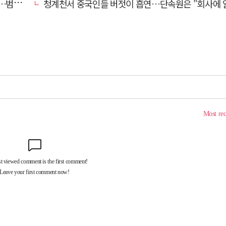
동기는
청계천서 중국인들 버젓이 흡연…단속원은 "회사에 알려라"