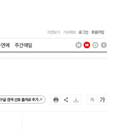
지면보기
기사제보
로그인
회원가입
·연예
주간매일
가
가
구글 검색 선호 출처로 추가