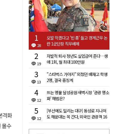
오발 막겠다고 '빈 총' 들고 경계근무 논
란 1군단장 직무배제
28
자발적 퇴사 청년도 실업급여 준다…생
애 1회, 월 최대 100만원
19
"스타벅스 가야지" 외쳤던 배재고 학생
2명, 결국 중징계
13
뜨는 명물 달성공원 새벽시장 '관광 명소
화' 해법은?
12
[부산에도 밀리는 대구] 동성로 지나쳐
 본격화
도 해운대는 꼭 간다, 외국인 관광객 16
12
배 차이
원 몰수