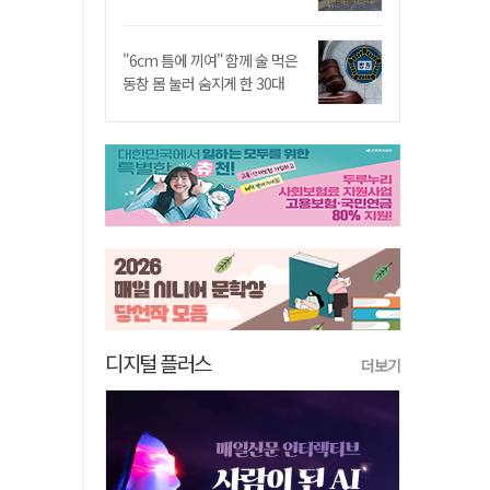
"6cm 틈에 끼여" 함께 술 먹은
동창 몸 눌러 숨지게 한 30대
디지털 플러스
더보기