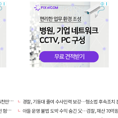
구 기각
경찰, 기동대 줄여 수사인력 보강…형소법 후속조치
 제외
아들 운영 불법 도박 수익 숨긴 父…검찰, 재산 70억