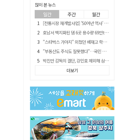
많이 본 뉴스
일간
주간
월간
[전통시장 재개발사업] '50여년 역사' 수성시장 자리에 25층 주상복합 들어선다
호남서 백지화된 댐 6곳 용수량 69만t… 반도체 클러스터 필요량 넘는다
"스타벅스 가야지" 외쳤던 배재고 학생 2명, 결국 중징계
"부동산도 주식도 잘못했다"…국민 절반 이상, 정부 경제정책 '부정'
박진만 감독의 결단, 강민호 제외해 삼성 라이온즈에 긴장감 불어 넣어
국민 10명 중 6명 "검찰 보완수사권 필요"…민주당 지지층도 53.8%
더보기
[단독] 20명에 묻고…72%가 '보완수사권 폐지'?
[전통시장 재개발사업] 신천시장 재개발, 준공 후에도 소송전
[저출산·고령화 그늘] 구미시 "40만명 사수" 고령군 "3만명대 회복"
안동-사가에, "50년 우정 넘어 미래 50년 함께 연다"