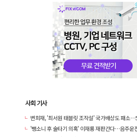
사회 기사
변희재, '최서원 태블릿 조작설' 국가배상도 패소…5천만원 청
'뺑소니 후 술타기 의혹' 이재룡 재판간다…음주운전 혐의