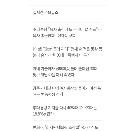
실시간 주요뉴스
李대통령 "육사 출신이 또 쿠데타 할 수도"…
육사 총동창회 "정치적 보복"
[속보] "6cm 틈에 끼여" 함께 술 먹은 동창 몸
눌러 숨지게 한 30대…폭행치사 '무죄'
아내 가출하자 성매매女 불러 술마신 30대
男, 3개월 아들 때려 죽였다
광주서 대낮 야외 여자화장실 들어가 여성 훔
쳐본 男중학생 검거
李대통령 지지율 다시 40%대로…20대는
18.8%p 급락
변희재, '최서원 태블릿 조작설' 국가배상도