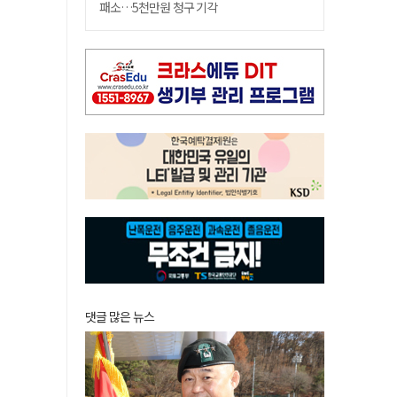
패소…5천만원 청구 기각
댓글 많은 뉴스