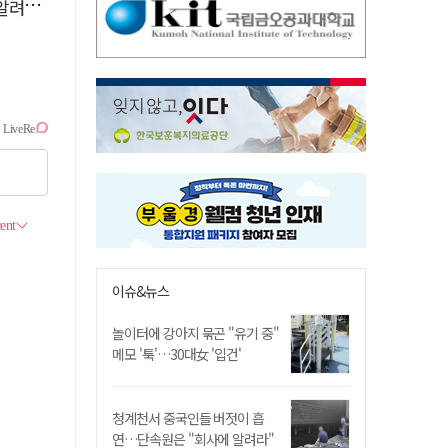
 딴청
이슈&뉴스
놀이터에 강아지 묶곤 "유기 중"
메모 '툭'…30대女 '입건'
청계천서 중국인들 버젓이 흡
연…단속원은 "회사에 알려라"