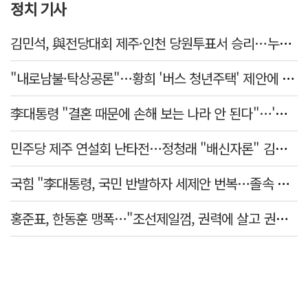
정치 기사
김민석, 與전당대회 제주·인천 당원투표서 승리…누적 득표는 '초박빙'
"내로남불·탁상공론"…황희 '버스 청년주택' 제안에 與 내부서도 쓴소리
李대통령 "결혼 때문에 손해 보는 나라 안 된다"…'결혼 페널티' 22개 손본다
민주당 제주 연설회 난타전…정청래 "배신자론" 김민석 "관리 무능"
국힘 "李대통령, 국민 반발하자 세제안 번복…졸속 국정 즉각 중단"
홍준표, 한동훈 맹폭…"조선제일껌, 권력에 살고 권력에 죽었다"