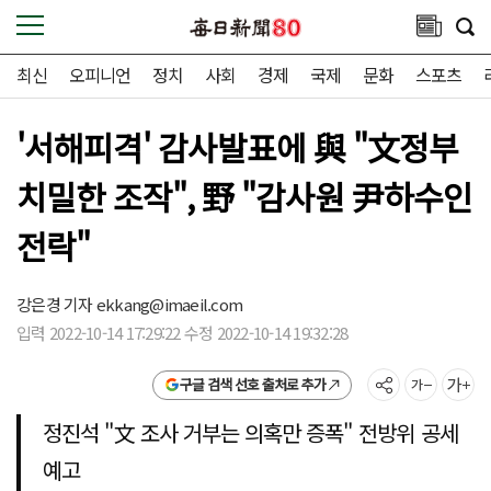
최신
오피니언
정치
사회
경제
국제
문화
스포츠
'서해피격' 감사발표에 與 "文정부
치밀한 조작", 野 "감사원 尹하수인
전락"
강은경 기자
ekkang@imaeil.com
입력 2022-10-14 17:29:22 수정 2022-10-14 19:32:28
구글 검색 선호 출처로 추가
정진석 "文 조사 거부는 의혹만 증폭" 전방위 공세
예고