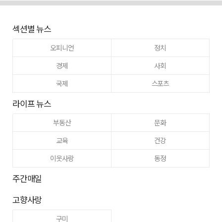
섹션별 뉴스
오피니언
정치
경제
사회
국제
스포츠
라이프 뉴스
부동산
문화
교육
건강
이웃사랑
동정
주간매일
고향사랑
구미