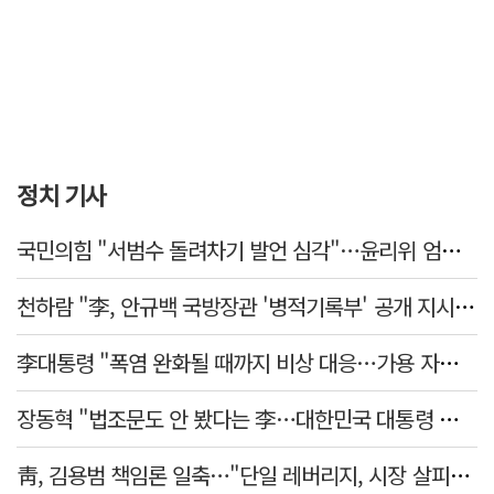
정치 기사
국민의힘 "서범수 돌려차기 발언 심각"…윤리위 엄중 조치 의견 모아
천하람 "李, 안규백 국방장관 '병적기록부' 공개 지시해야"
李대통령 "폭염 완화될 때까지 비상 대응…가용 자원 총동원"
장동혁 "법조문도 안 봤다는 李…대한민국 대통령 맞나, 역대급 망언"
靑, 김용범 책임론 일축…"단일 레버리지, 시장 살피고 대책 챙길 때"