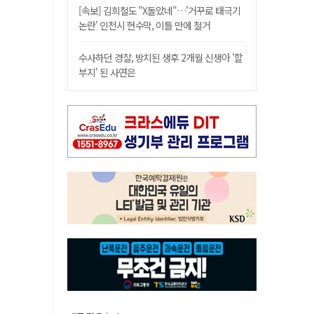
[속보] 김희철도 "X돌았네"…'거꾸로 태극기
논란' 인천시 현수막, 이틀 만에 철거
수사하던 경찰, 방치된 생후 2개월 신생아 '할
부지' 된 사연은