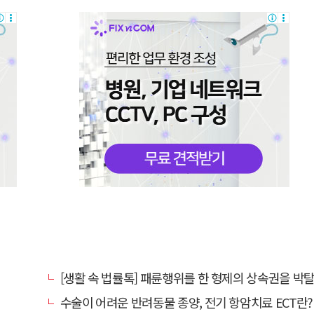
[생활 속 법률톡] 패륜행위를 한 형제의 상속권을 박탈시킬 수 있을
수술이 어려운 반려동물 종양, 전기 항암치료 ECT란? [반려동물 건강