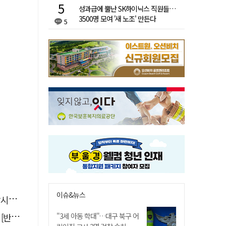
성과급에 뿔난 SK하이닉스 직원들…
3500명 모여 '새 노조' 만든다
5
이슈&뉴스
까요
톡톡]
"3세 아동 학대"…대구 북구 어