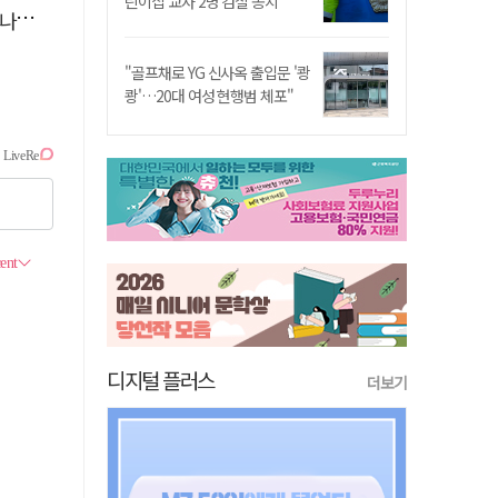
린이집 교사 2명 검찰 송치
."
"골프채로 YG 신사옥 출입문 '쾅
쾅'…20대 여성 현행범 체포"
디지털 플러스
더보기