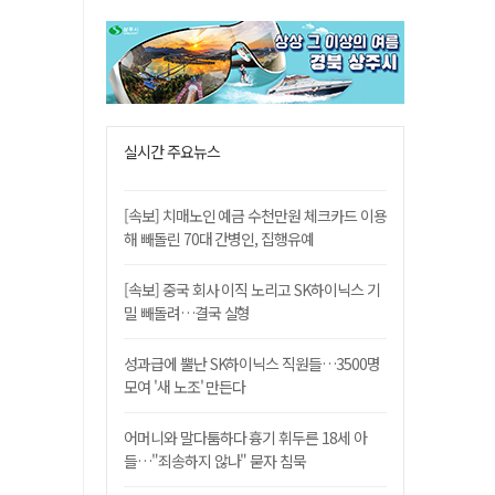
실시간 주요뉴스
[속보] 치매노인 예금 수천만원 체크카드 이용
해 빼돌린 70대 간병인, 집행유예
[속보] 중국 회사 이직 노리고 SK하이닉스 기
밀 빼돌려…결국 실형
성과급에 뿔난 SK하이닉스 직원들…3500명
모여 '새 노조' 만든다
어머니와 말다툼하다 흉기 휘두른 18세 아
들…"죄송하지 않나" 묻자 침묵