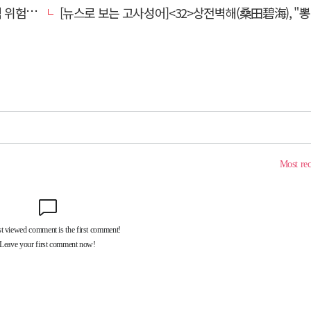
전환할 때
[뉴스로 보는 고사성어]<32>상전벽해(桑田碧海), "뽕나무밭이 푸른 바다가 되었다