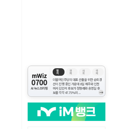
정
경
사
국
치
제
회
제
mWiz
0700
더불어민주당의 대표 선출을 위한 순회경
선이 진행 중인 가운데 8일 제주와 인천
AI 뉴스브리핑
에서 김민석 후보가 정청래와 송영길 후
→
보를 각각 47.75%의 ...