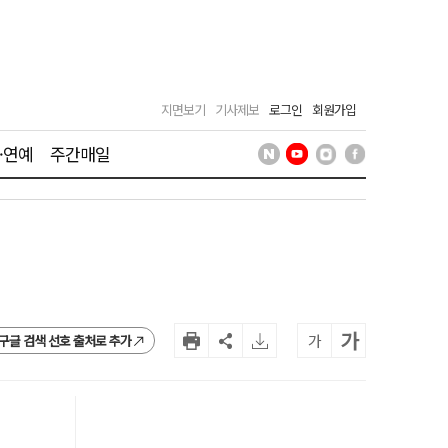
지면보기
기사제보
로그인
회원가입
·연예
주간매일
가
가
구글 검색 선호 출처로 추가