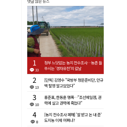
댓글 많은 뉴스
정부 느닷없는 농지 전수조사…농촌 들
쑤시는 '경자유전'의 칼날
33
[단독] 김영수 "국방부 청문준비단, 안규
백 탈영 알고있었다"
13
홍준표, 한동훈 맹폭…"조선제일껌, 권
력에 살고 권력에 죽었다"
10
[농지 전수조사 폐해] '쌀 받고 논 내 준'
도지농 이제 어쩌나?
8