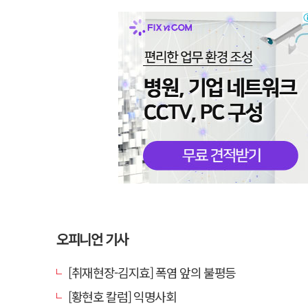
오피니언 기사
[취재현장-김지효] 폭염 앞의 불평등
[황현호 칼럼] 익명사회