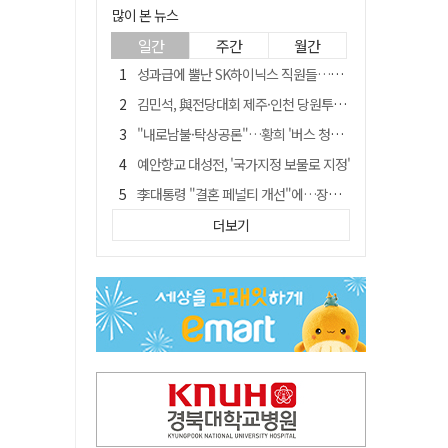
많이 본 뉴스
일간
주간
월간
성과급에 뿔난 SK하이닉스 직원들…3500명 모여 '새 노조' 만든다
김민석, 與전당대회 제주·인천 당원투표서 승리…누적 득표는 '초박빙'
"내로남불·탁상공론"…황희 '버스 청년주택' 제안에 與 내부서도 쓴소리
예안향교 대성전, '국가지정 보물로 지정'
李대통령 "결혼 페널티 개선"에…장동혁 "그 페널티 만든 게 이 정권"
블룸버그 "SK하이닉스, 中 패키징공장 지분매각 등 검토"
더보기
중국 회사 이직 노리고 SK하이닉스 기밀 빼돌려…결국 실형
트럼프 만난 손현보 목사…"현재 자유대한민국 여러 면에서 어려움"
"아버지 외출한 사이"…흉기로 40대母 살해한 고교 자퇴생, 구속 기로에
서울 면목동서 60대 남성 2명 흉기에 숨져…지인 관계로 추정