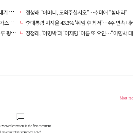
하자"
정청래 "어머니, 도와주십시오"…추미애 "힘내라"
이팅]
李대통령 지지율 43.3% '취임 후 최저'…4주 연속 
00명↑
정청래, '이명박'과 '이재명' 이름 또 오인…"이명박 대통령 임기안에 반도체 제품 출