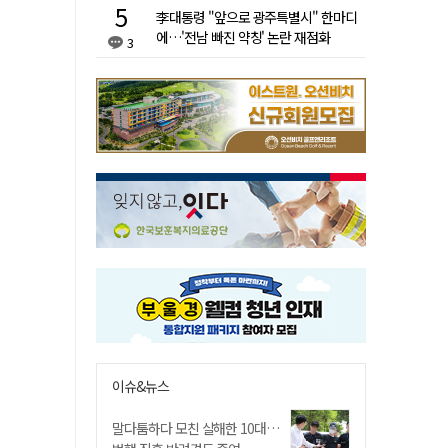
李대통령 "앞으로 광주특별시" 한마디
에…'전남 빠진 약칭' 논란 재점화
3
이슈&뉴스
말다툼하다 모친 살해한 10대…