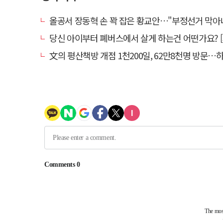
올공서 장동혁 손 꽉 잡은 황교안…"부정선거 막아내기 함께 
당신 아이부터 폐버스에서 살게 하는건 어떤가요? [가스인라
文의 평산책방 개점 1천200일, 62만8천명 방문…하루 평균 5