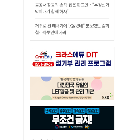
올공서 장동혁 손 꽉 잡은 황교안…"부정선거
막아내기 함께 하자"
거꾸로 된 태극기에 "X돌았네" 분노했던 김희
철…하루만에 사과