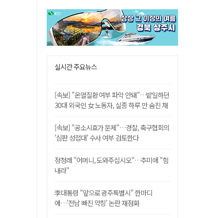
실시간 주요뉴스
[속보] "온열질환 여부 파악 안돼"…밭일하던
30대 외국인 女 노동자, 실종 하루 만 숨진 채
발견
[속보] "공소시효가 문제"…경찰, 축구협회의
'심판 성접대' 수사 여부 검토한다
정청래 "어머니, 도와주십시오"…추미애 "힘
내라"
李대통령 "앞으로 광주특별시" 한마디
에…'전남 빠진 약칭' 논란 재점화