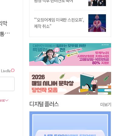
범행 직후 반려견도 죽여
"'오징어게임 미국판 스핀오프',
내리막
제작 취소"
시"
디지털 플러스
더보기