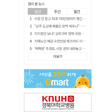
많이 본 뉴스
일간
주간
월간
수업 안 듣고 최대 700만원까지 챙긴 포항 A대학 '유령 선수' 등 무더기 송치
"상주 도심에 베를린 장벽 세우나"…중부내륙 KTX 흙둑 쌓기계획에 시민들 반발
지지층만 보나? 오락가락 정책 국정 불안…野 "오합지졸"
치매노인 예금 수천만원 체크카드 이용해 빼돌린 70대 간병인, 집행유예
'백팩맨' 추경호, 시장 권위 내려놓고 시민 속 '현장 행보' 눈길
李대통령 "앞으로 광주특별시" 한마디에…'전남 빠진 약칭' 논란 재점화
더보기
칠곡 알뜰 만남의주유소…경북 최초 '착하디착한 주유소' 선정
지역에 기여는 없이 15조원 경북도 금고 눈독 들이는 대형銀
경북 칠곡시니어클럽 커피앤솝 사업단…자개소품 만들기 문화체험 운영
대구 출신 파이터 최두호, 8년 만에 UFC 재진입 도전