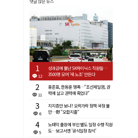
댓글 많은 뉴스
성과급에 뿔난 SK하이닉스 직원들…
3500명 모여 '새 노조' 만든다
12
홍준표, 한동훈 맹폭…"조선제일껌, 권
력에 살고 권력에 죽었다"
11
지지층만 보나? 오락가락 정책 국정 불
안…野 "오합지졸"
6
노태악 출장에 부인 별도 일정 수행 직원
도…보고서엔 '공식일정 참석'
5