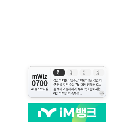
정
경
사
국
치
제
회
제
mWiz
0700
김민석 더불어민주당 후보가 9일 강원·대
구·경북 지역 순회 경선에서 정청래 후보
AI 뉴스브리핑
를 제치고 승리하며, 누적 득표율에서는
→
여전히 박빙의 승부를 ...