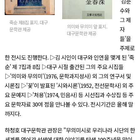
'김춘
수와
그 제
죽순 제8집 표지. 대구
의미와 무의미 앞 표지.
자
문학관 제공
대구문학관 제공
들'을
주제로
한 전시도 진행한다. ▷김 시인이 대구와 인연을 맺게 된 '죽
순' 제 7집과 8집 ▷대구 시절 출간된 그의 주요 시집들
▷'의미와 무의미'(1976, 문학과지성사) 외 그의 연구서 및
시론집 ▷'꽃'이 발표된 '시와시론'(1952, 전선문학사) 외 주
요 문예지 ▷'처용'(1974, 민음사) 등 시선집과 수상집 등 주
요 문학자료 30여 점을 만나볼 수 있다. 전시기간은 올해 말
까지다.
하청호 대구문학관 관장은 "무의미시로 우리나라 시단의 한
세계를 열어간 선생에 대한 이야기를 탄생 100주년을 맞이