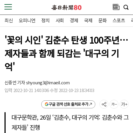
최신
오피니언
정치
사회
경제
국제
문화
스포츠
'꽃의 시인' 김춘수 탄생 100주년…
제자들과 함께 되감는 '대구의 기
억'
신중언 기자
shyoung3@imaeil.com
입력 2022-10-21 14:03:06 수정 2022-10-23 18:34:03
구글 검색 선호 출처로 추가
대구문학관, 26일 ‘김춘수, 대구의 기억: 김춘수와 그
제자들’ 진행