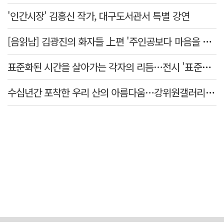
'인간시장' 김홍신 작가, 대구도서관서 특별 강연
[음읽남] 김광진의 화자들 上편 '주인공보다 마음을 쓴 사람'
표준화된 시간을 살아가는 각자의 리듬…전시 '표준시차'
수십년간 포착한 우리 산의 아름다움…강위원갤러리 '팔공·지리展' 개최