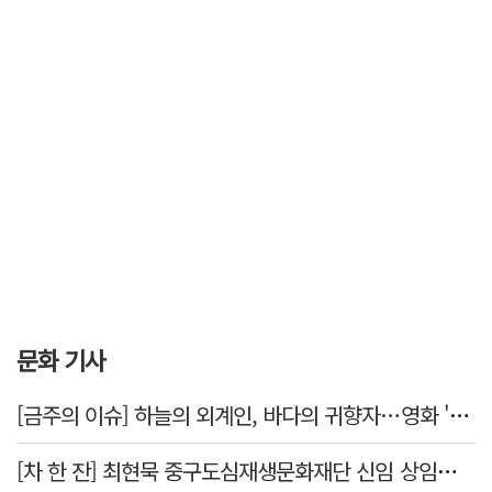
문화 기사
[금주의 이슈] 하늘의 외계인, 바다의 귀향자…영화 '호프'와 '오디세이'
[차 한 잔] 최현묵 중구도심재생문화재단 신임 상임이사 "서문시장·경상감영 등 지역 자원 활용…문화의 일상화"