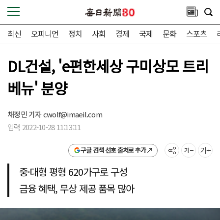
최신
오피니언
정치
사회
경제
국제
문화
스포츠
DL건설, 'e편한세상 구미상모 트리
베뉴' 분양
채정민 기자
cwolf@imaeil.com
입력 2022-10-28 11:13:11
구글 검색 선호 출처로 추가
중·대형 평형 620가구로 구성
금융 혜택, 무상 제공 품목 많아