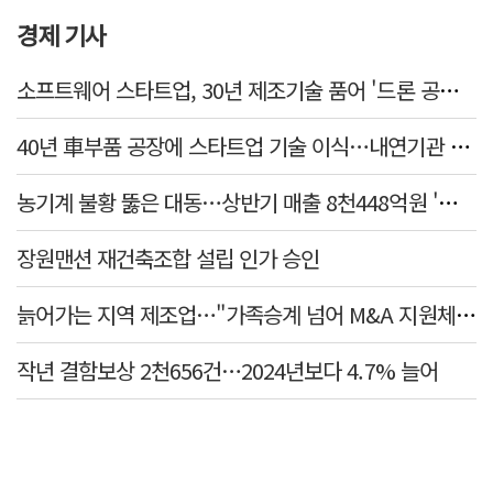
경제 기사
소프트웨어 스타트업, 30년 제조기술 품어 '드론 공장' 구현
40년 車부품 공장에 스타트업 기술 이식…내연기관 넘어 미래산업으로
농기계 불황 뚫은 대동…상반기 매출 8천448억원 '역대 최대'
장원맨션 재건축조합 설립 인가 승인
늙어가는 지역 제조업…"가족승계 넘어 M&A 지원체계 마련해야"
작년 결함보상 2천656건…2024년보다 4.7% 늘어