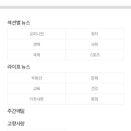
섹션별 뉴스
오피니언
정치
경제
사회
국제
스포츠
라이프 뉴스
부동산
문화
교육
건강
이웃사랑
동정
주간매일
고향사랑