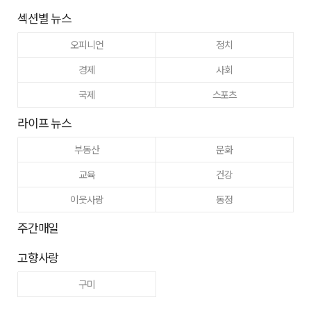
섹션별 뉴스
오피니언
정치
경제
사회
국제
스포츠
라이프 뉴스
부동산
문화
교육
건강
이웃사랑
동정
주간매일
고향사랑
구미