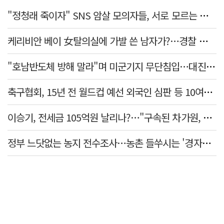
"정청래 죽이자" SNS 암살 모의자들, 서로 모르는 사이였다…檢송치
케리비안 베이 女탈의실에 가발 쓴 남자가?…경찰 추적 중
"호남반도체 방해 말라"며 미군기지 무단침입…대진연 회원 3명 '구속'
축구협회, 15년 전 월드컵 예선 외국인 심판 등 10여명에 '성 접대'
이승기, 전세금 105억원 날리나?…"구속된 차가원, 형사 범죄 영역"
정부 느닷없는 농지 전수조사…농촌 들쑤시는 '경자유전'의 칼날