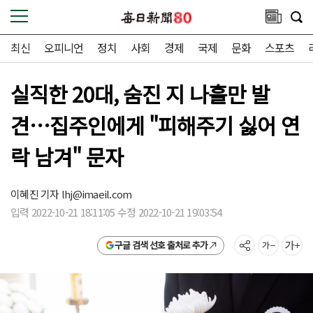
최신
오피니언
정치
사회
경제
국제
문화
스포츠
실직한 20대, 숨진 지 나흘만 발
견…집주인에게 "피해주기 싫어 연
락 남겨" 문자
이혜진 기자
lhj@imaeil.com
입력 2022-10-21 18:11:05 수정 2022-10-21 19:03:54
구글 검색 선호 출처로 추가