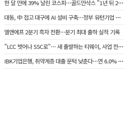
한 달 만에 39% 날린 코스피…골드만삭스 "1년 뒤 2배" 예상, 왜?
대동, 中 접고 대구에 AI 설비 구축…정부 유턴기업 선정
엘앤에프 2분기 흑자 전환…분기 최대 출하 실적 기록
"LCC 벗어나 SSC로"… 새 출발하는 티웨이, 사업 전략 발표
IBK기업은행, 취약계층 대출 문턱 낮춘다…연 6.0% 'i-ONE 햇살론 특례보증' 비대면 출시