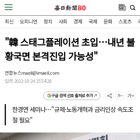
최신
오피니언
정치
사회
경제
국제
문화
스포츠
"韓 스태그플레이션 초입…내년 불
황국면 본격진입 가능성"
연합뉴스
maeil@imaeil.com
입력 2022-10-24 15:54:28
구글 검색 선호 출처로 추가
한경연 세미나…"규제·노동개혁과 금리인상 속도조
절 필요"