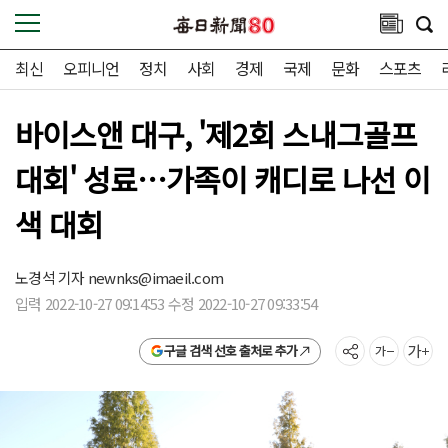
최신
오피니언
정치
사회
경제
국제
문화
스포츠
바이스앤 대구, '제2회 스내그골프
대회' 성료…가족이 캐디로 나선 이
색 대회
노경석 기자
newnks@imaeil.com
입력 2022-10-27 09:14:53 수정 2022-10-27 09:33:54
구글 검색 선호 출처로 추가