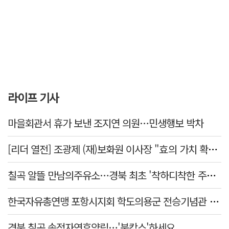
라이프 기사
마을회관서 휴가 보낸 조지연 의원…민생행보 박차
[리더 열전] 조광제 (재)보화원 이사장 "효의 가치 확산 위해 젊은층 참여 이끌어낼 것"
칠곡 알뜰 만남의주유소…경북 최초 '착하디착한 주유소' 선정
한국자유총연맹 포항시지회 학도의용군 전승기념관 방문
경북 칠곡 송정자연휴양림…'북캉스'하세요