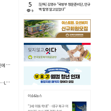
[단독] 김영수 "국방부 청문준비단, 안규
백 탈영 알고있었다"
9
'뚝'
 지원
이슈&뉴스
"3세 아동 학대"…대구 북구 어