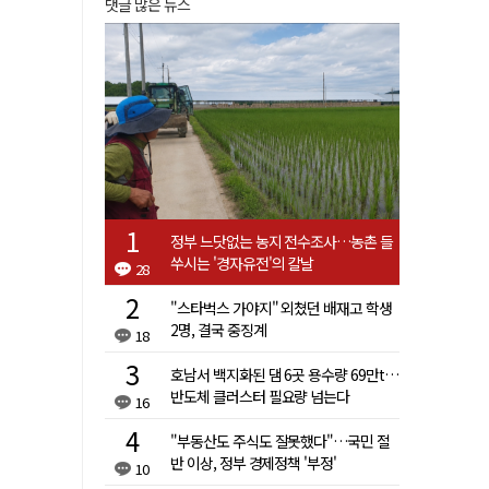
댓글 많은 뉴스
정부 느닷없는 농지 전수조사…농촌 들
쑤시는 '경자유전'의 칼날
28
"스타벅스 가야지" 외쳤던 배재고 학생
2명, 결국 중징계
18
호남서 백지화된 댐 6곳 용수량 69만t…
반도체 클러스터 필요량 넘는다
16
"부동산도 주식도 잘못했다"…국민 절
반 이상, 정부 경제정책 '부정'
10