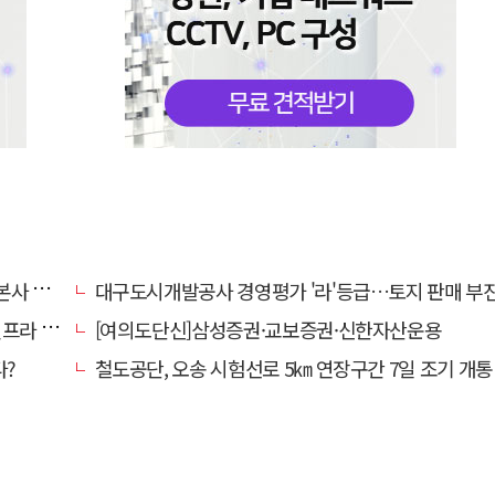
' 요청
대구도시개발공사 경영평가 '라'등급…토지 판매 부진에 1년 만에 두 단계 
내 가동
[여의도단신]삼성증권·교보증권·신한자산운용
다?
철도공단, 오송 시험선로 5㎞ 연장구간 7일 조기 개통…LA 메트로 사업