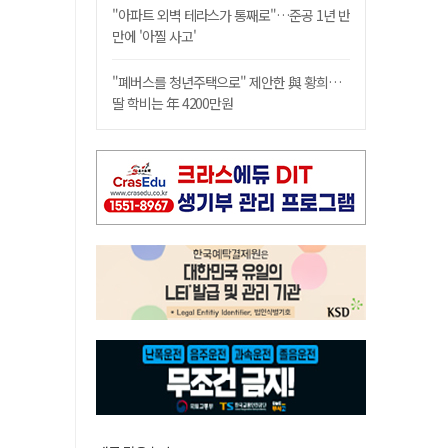
"아파트 외벽 테라스가 통째로"…준공 1년 반
만에 '아찔 사고'
"폐버스를 청년주택으로" 제안한 與 황희…
딸 학비는 年 4200만원