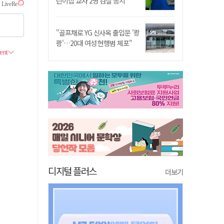
린이집 교사 2명 검찰 송치
"골프채로 YG 신사옥 출입문 '쾅
쾅'…20대 여성 현행범 체포"
디지털 플러스
더보기