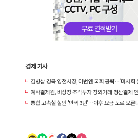
경제 기사
김병삼 경북 영천시장, 이번엔 국회 공략…'마사회 본사 이전·광역교통망 확충
예탁결제원, 비상장·조각투자 장외거래 청산결제 인프라 구축 착수…연
통합 고속철 할인 '반짝 3년'…이후 요금 도로 오른