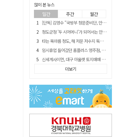
많이 본 뉴스
일간
주간
월간
[단독] 김영수 "국방부 청문준비단, 안규백 탈영 알고있었다"
청도군정 '두 시어머니'가 되어서는 안된다
타는 목마름 청도, 해 저문 저수지 둑에 군수가 서 있었다
임시휴업 들어갔던 홈플러스 영주점, 7일 영업 재개…지하 1층만 운영
신세계사이먼, 대구 아울렛 토지매매 계약 체결… 사업 본궤도
外人 한 달 새 8000억 담았는데…LG이노텍 목표주가는 왜 엇갈릴까
더보기
SK하이닉스, 주당 375원 분기 배당 공시…"3분기 중 주주환원 방안 확정"
"상법개정해도 주주가 '봉'"…하이닉스 솔리다임 상장설에 술렁[개미와글와글]
이의준 전 경북도 새마을봉사과장, 제28대 울릉군 부군수 취임
정청래, 靑 겨냥... "신천지·레버리지·호남 반도체 겁박 사과하라"