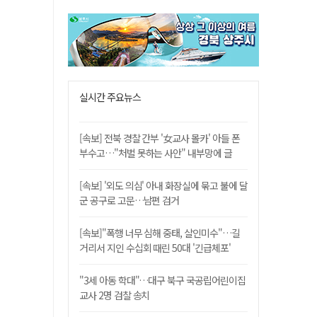
실시간 주요뉴스
[속보] 전북 경찰 간부 '女교사 몰카' 아들 폰
부수고…"처벌 못하는 사안" 내부망에 글
[속보] '외도 의심' 아내 화장실에 묶고 불에 달
군 공구로 고문…남편 검거
[속보]"폭행 너무 심해 중태, 살인미수"…길
거리서 지인 수십회 때린 50대 '긴급체포'
"3세 아동 학대"…대구 북구 국공립어린이집
교사 2명 검찰 송치