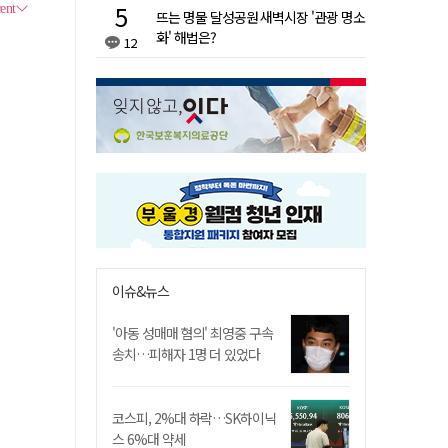
뜨는 명물 달성공원 새벽시장 '관광 명소
화' 해법은?
12
이슈&뉴스
'아동 성매매 혐의' 최영중 구속
송치…피해자 1명 더 있었다
코스피, 2%대 하락…SK하이닉
스 6%대 약세