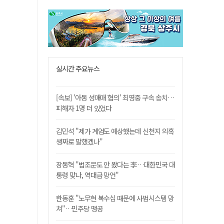
실시간 주요뉴스
[속보] '아동 성매매 혐의' 최영중 구속 송치…
피해자 1명 더 있었다
김민석 "제가 계엄도 예상했는데 신천지 의혹
생짜로 말했겠나"
장동혁 "법조문도 안 봤다는 李…대한민국 대
통령 맞나, 역대급 망언"
한동훈 "노무현 복수심 때문에 사법시스템 망
쳐"…민주당 맹공