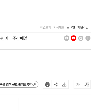
지면보기
기사제보
로그인
회원가입
·연예
주간매일
가
가
구글 검색 선호 출처로 추가