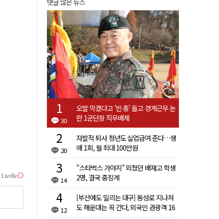
댓글 많은 뉴스
오발 막겠다고 '빈 총' 들고 경계근무 논
란 1군단장 직무배제
30
자발적 퇴사 청년도 실업급여 준다…생
애 1회, 월 최대 100만원
20
"스타벅스 가야지" 외쳤던 배재고 학생
2명, 결국 중징계
14
[부산에도 밀리는 대구] 동성로 지나쳐
도 해운대는 꼭 간다, 외국인 관광객 16
12
배 차이