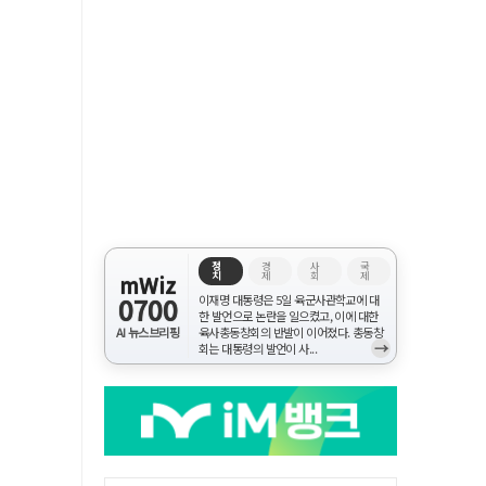
정
경
사
국
치
제
회
제
mWiz
0700
이재명 대통령은 5일 육군사관학교에 대
한 발언으로 논란을 일으켰고, 이에 대한
AI 뉴스브리핑
육사총동창회의 반발이 이어졌다. 총동창
→
회는 대통령의 발언이 사...