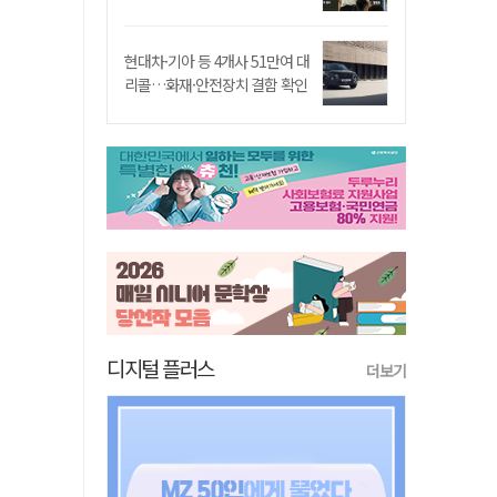
현대차·기아 등 4개사 51만여 대
리콜…화재·안전장치 결함 확인
디지털 플러스
더보기