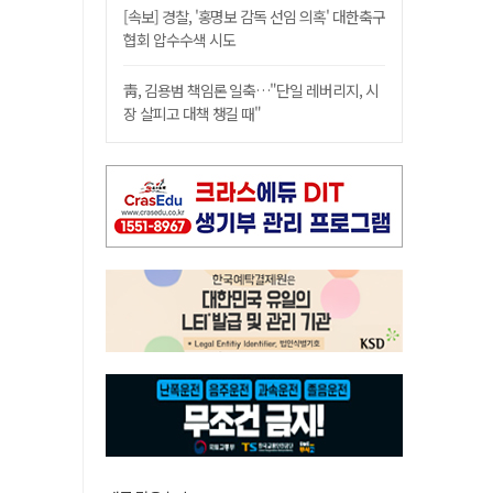
[속보] 경찰, '홍명보 감독 선임 의혹' 대한축구
협회 압수수색 시도
靑, 김용범 책임론 일축…"단일 레버리지, 시
장 살피고 대책 챙길 때"