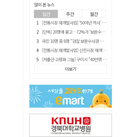
많이 본 뉴스
일간
주간
월간
[전통시장 재개발사업] '50여년 역사' 수성시장 자리에 25층 주상복합 들어선다
[단독] 20명에 묻고…72%가 '보완수사권 폐지'?
국민 10명 중 6명 "검찰 보완수사권 필요"…민주당 지지층도 53.8%
[전통시장 재개발사업] 신천시장 재개발, 준공 후에도 소송전
[저출산·고령화 그늘] 구미시 "40만명 사수" 고령군 "3만명대 회복"
안동-사가에, "50년 우정 넘어 미래 50년 함께 연다"
더보기
李대통령 "육사 출신이 또 쿠데타 할 수도"…육사 총동창회 "정치적 보복"
"오를까, 내릴까" 목표가 깎인 삼전·닉스…AMD 이어 샌디스크에 쏠린 눈
[인사]경상북도
'부산 돌려차기' 피해자, 서범수 "돌려차기 하죠" 실언 사과 수용