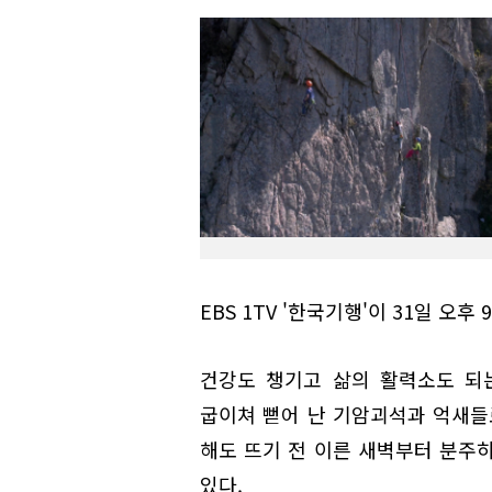
EBS 1TV '한국기행'이 31일 오후
건강도 챙기고 삶의 활력소도 되
굽이쳐 뻗어 난 기암괴석과 억새들
해도 뜨기 전 이른 새벽부터 분주
있다.