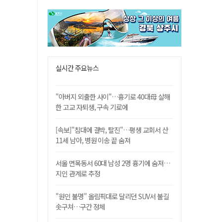
실시간 주요뉴스
"아버지 외출한 사이"…흉기로 40대母 살해
한 고교 자퇴생, 구속 기로에
[속보]"침대에 결박, 탈진"…평생 교회서 산
11세 남아, 병원 이송 끝 숨져
서울 면목동서 60대 남성 2명 흉기에 숨져…
지인 관계로 추정
"원인 불명" 올림픽대로 달리던 SUV서 불길
솟구쳐…구간 정체