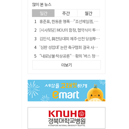
많이 본 뉴스
일간
주간
월간
홍준표, 한동훈 맹폭…"조선제일껌, 권력에 살고 권력에 죽었다"
[시사뒷담] MOU의 함정, 협약식이 투자 확정은 아니긴 해
김민석, 與전당대회 제주·인천 당원투표서 승리…누적 득표는 '초박빙'
'심판 성접대' 논란 축구협회 결국 사과…"깊이 반성, 쇄신하겠다"
"내로남불·탁상공론"…황희 '버스 청년주택' 제안에 與 내부서도 쓴소리
"경로당 통장에 비밀번호가 적혀 있다"…전국 돌며 경로당 13곳 턴 30대 구속
더보기
"침대에 결박, 탈진"…평생 교회서 산 11세 남아, 병원 이송 끝 숨져
예안향교 대성전, '국가지정 보물로 지정'
휠체어 환자 발로 밀어 숨지게 한 70대 간병인…2심도 집행유예
박권현 청도군수, 국무총리에 "청도 물 공급 최대 3만t 늘려달라"