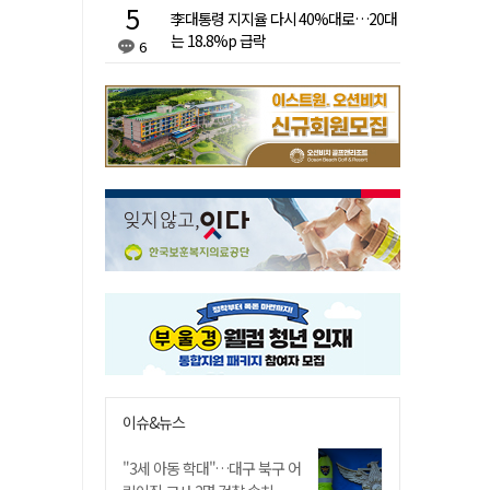
李대통령 지지율 다시 40%대로…20대
는 18.8%p 급락
6
이슈&뉴스
"3세 아동 학대"…대구 북구 어