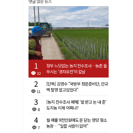
댓글 많은 뉴스
정부 느닷없는 농지 전수조사…농촌 들
쑤시는 '경자유전'의 칼날
32
[단독] 김영수 "국방부 청문준비단, 안규
백 탈영 알고있었다"
11
[농지 전수조사 폐해] '쌀 받고 논 내 준'
도지농 이제 어쩌나?
8
월 매출 9천만원에도 문 닫는 영양 젖소
농장… "일할 사람이 없어"
7