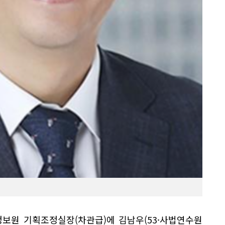
정보원 기획조정실장(차관급)에 김남우(53·사법연수원