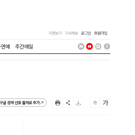
지면보기
기사제보
로그인
회원가입
·연예
주간매일
가
가
구글 검색 선호 출처로 추가