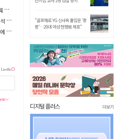
린이집 교사 2명 검찰 송치
소리
능"
"골프채로 YG 신사옥 출입문 '쾅
쾅'…20대 여성 현행범 체포"
다"
디지털 플러스
더보기