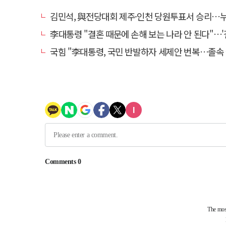
김민석, 與전당대회 제주·인천 당원투표서 승리…누적 득표는 '
李대통령 "결혼 때문에 손해 보는 나라 안 된다"…'결혼 페널티' 22개
국힘 "李대통령, 국민 반발하자 세제안 번복…졸속 국정 즉각