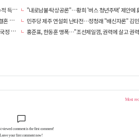
초박빙'
"내로남불·탁상공론"…황희 '버스 청년주택' 제안에 與 내부서도 쓴
 손본다
민주당 제주 연설회 난타전…정청래 "배신자론" 김민석 "관리 무
 중단"
홍준표, 한동훈 맹폭…"조선제일껌, 권력에 살고 권력에 죽었