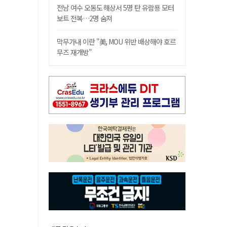
전남 여수 오동도 해상서 5명 탄 유람용 모터
보트 전복…2명 숨져
막무가내 이란 "美, MOU 위반 배상해야 호르
무즈 재개방"