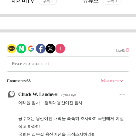
네이버TV
유튜브
구독 +
구독 +