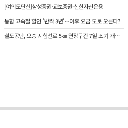
[여의도단신]삼성증권·교보증권·신한자산운용
통합 고속철 할인 '반짝 3년'…이후 요금 도로 오른다?
철도공단, 오송 시험선로 5㎞ 연장구간 7일 조기 개통…LA 메트로 사업 지원