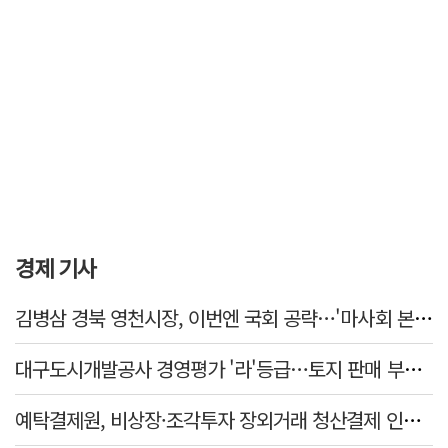
경제 기사
김병삼 경북 영천시장, 이번엔 국회 공략…'마사회 본사 이전·광역교통망 확충' 요청
대구도시개발공사 경영평가 '라'등급…토지 판매 부진에 1년 만에 두 단계 '뚝'
예탁결제원, 비상장·조각투자 장외거래 청산결제 인프라 구축 착수…연내 가동