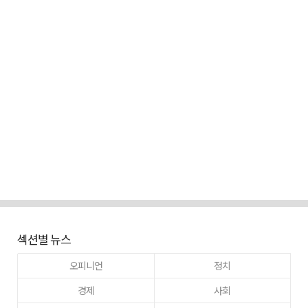
섹션별 뉴스
오피니언
정치
경제
사회