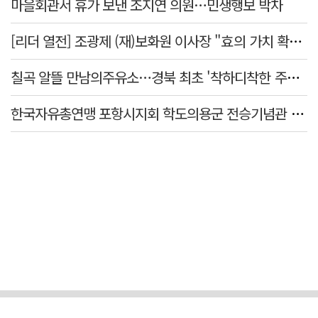
마을회관서 휴가 보낸 조지연 의원…민생행보 박차
[리더 열전] 조광제 (재)보화원 이사장 "효의 가치 확산 위해 젊은층 참여 이끌어낼 것"
칠곡 알뜰 만남의주유소…경북 최초 '착하디착한 주유소' 선정
한국자유총연맹 포항시지회 학도의용군 전승기념관 방문