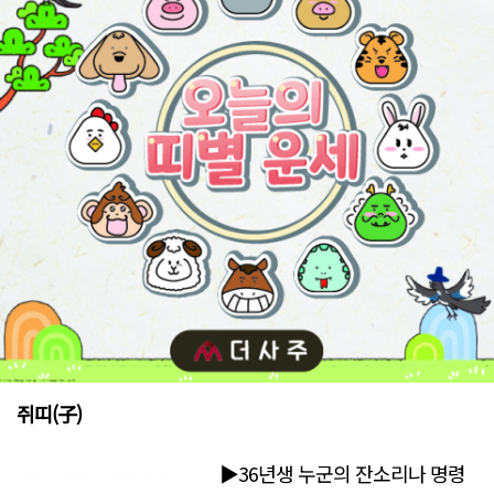
쥐띠(子)
▶36년생 누군의 잔소리나 명령