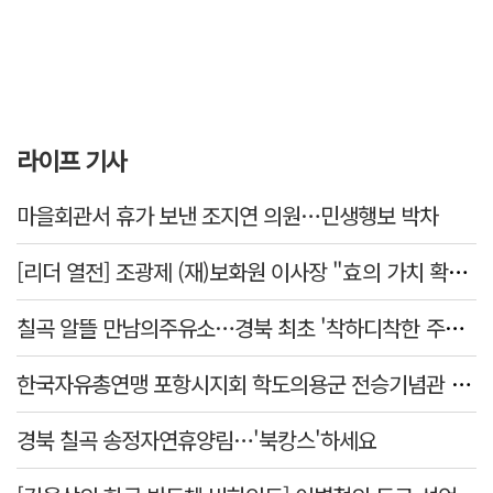
라이프 기사
마을회관서 휴가 보낸 조지연 의원…민생행보 박차
[리더 열전] 조광제 (재)보화원 이사장 "효의 가치 확산 위해 젊은층 참여 이끌어낼 것"
칠곡 알뜰 만남의주유소…경북 최초 '착하디착한 주유소' 선정
한국자유총연맹 포항시지회 학도의용군 전승기념관 방문
경북 칠곡 송정자연휴양림…'북캉스'하세요