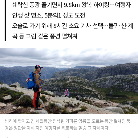
쉐락산 풍광 즐기면서 9.8km 왕복 하이킹…여행자
인생 샷 명소, 5분의1 정도 도전
오슬로 가기 위해 8시간 소요 기차 선택…들판·산·계
곡 등 그림 같은 풍경 펼쳐져
빙하에 깎이고 긴 세월동안 침식된 가파른 암릉을 오르는 동안 펼쳐진 풍
경은 장관을 이뤄 지친 여행자를 위로하는 힐링 그 자체이다.