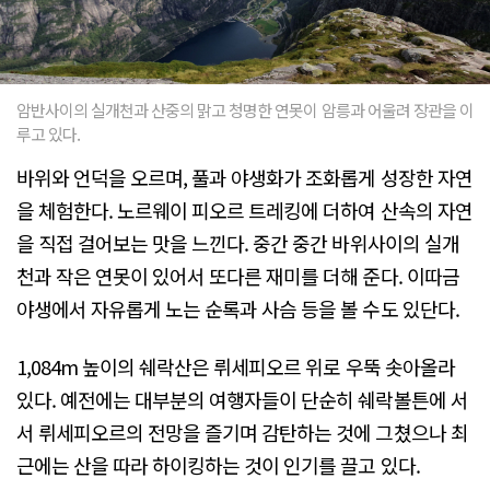
암반사이의 실개천과 산중의 맑고 청명한 연못이 암릉과 어울려 장관을 이
루고 있다.
바위와 언덕을 오르며, 풀과 야생화가 조화롭게 성장한 자연
을 체험한다. 노르웨이 피오르 트레킹에 더하여 산속의 자연
을 직접 걸어보는 맛을 느낀다. 중간 중간 바위사이의 실개
천과 작은 연못이 있어서 또다른 재미를 더해 준다. 이따금
야생에서 자유롭게 노는 순록과 사슴 등을 볼 수도 있단다.
1,084m 높이의 쉐락산은 뤼세피오르 위로 우뚝 솟아올라
있다. 예전에는 대부분의 여행자들이 단순히 쉐락볼튼에 서
서 뤼세피오르의 전망을 즐기며 감탄하는 것에 그쳤으나 최
근에는 산을 따라 하이킹하는 것이 인기를 끌고 있다.