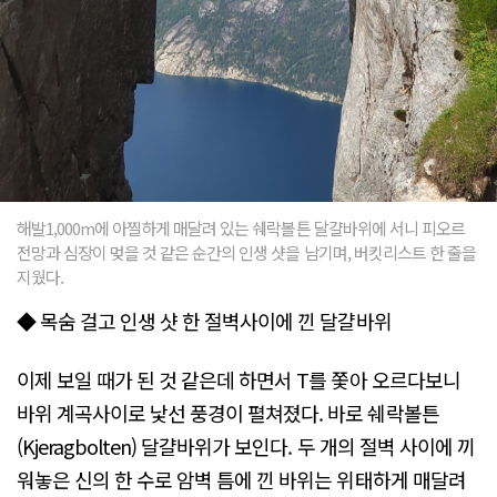
해발1,000m에 아찔하게 매달려 있는 쉐락볼튼 달걀바위에 서니 피오르
전망과 심장이 멎을 것 같은 순간의 인생 샷을 남기며, 버킷리스트 한 줄을
지웠다.
◆ 목숨 걸고 인생 샷 한 절벽사이에 낀 달걀바위
이제 보일 때가 된 것 같은데 하면서 T를 쫓아 오르다보니
바위 계곡사이로 낯선 풍경이 펼쳐졌다. 바로 쉐락볼튼
(Kjeragbolten) 달걀바위가 보인다. 두 개의 절벽 사이에 끼
워놓은 신의 한 수로 암벽 틈에 낀 바위는 위태하게 매달려