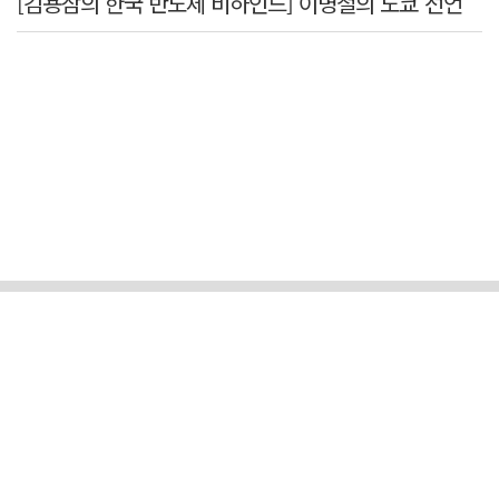
[김용삼의 한국 반도체 비하인드] 이병철의 도쿄 선언