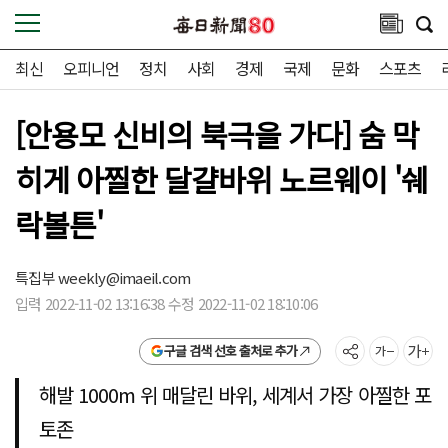
최신
오피니언
정치
사회
경제
국제
문화
스포츠
[안용모 신비의 북극을 가다] 숨 막
히게 아찔한 달걀바위 노르웨이 '쉐
락볼튼'
특집부
weekly@imaeil.com
입력 2022-11-02 13:16:38 수정 2022-11-02 18:10:06
구글 검색 선호 출처로 추가
해발 1000m 위 매달린 바위, 세계서 가장 아찔한 포
토존