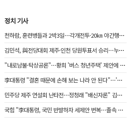
정치 기사
천하람, 훈련병들과 2박3일…각개전투·20㎞ 야간행군 체험
김민석, 與전당대회 제주·인천 당원투표서 승리…누적 득표는 '초박빙'
"내로남불·탁상공론"…황희 '버스 청년주택' 제안에 與 내부서도 쓴소리
李대통령 "결혼 때문에 손해 보는 나라 안 된다"…'결혼 페널티' 22개 손본다
민주당 제주 연설회 난타전…정청래 "배신자론" 김민석 "관리 무능"
국힘 "李대통령, 국민 반발하자 세제안 번복…졸속 국정 즉각 중단"