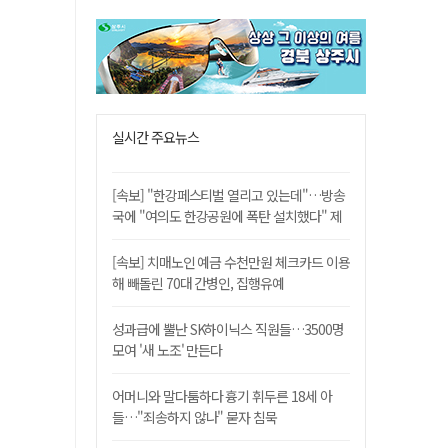
실시간 주요뉴스
[속보] "한강페스티벌 열리고 있는데"…방송
국에 "여의도 한강공원에 폭탄 설치했다" 제
보
[속보] 치매노인 예금 수천만원 체크카드 이용
해 빼돌린 70대 간병인, 집행유예
성과급에 뿔난 SK하이닉스 직원들…3500명
모여 '새 노조' 만든다
어머니와 말다툼하다 흉기 휘두른 18세 아
들…"죄송하지 않나" 묻자 침묵