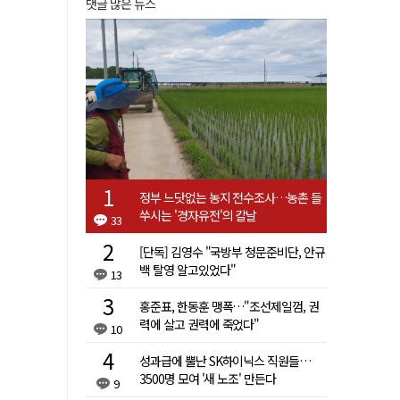
댓글 많은 뉴스
정부 느닷없는 농지 전수조사…농촌 들
쑤시는 '경자유전'의 칼날
33
[단독] 김영수 "국방부 청문준비단, 안규
백 탈영 알고있었다"
13
홍준표, 한동훈 맹폭…"조선제일껌, 권
력에 살고 권력에 죽었다"
10
성과급에 뿔난 SK하이닉스 직원들…
3500명 모여 '새 노조' 만든다
9