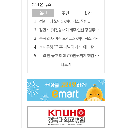
많이 본 뉴스
일간
주간
월간
성과급에 뿔난 SK하이닉스 직원들…3500명 모여 '새 노조' 만든다
김민석, 與전당대회 제주·인천 당원투표서 승리…누적 득표는 '초박빙'
중국 회사 이직 노리고 SK하이닉스 기밀 빼돌려…결국 실형
李대통령 "결혼 페널티 개선"에…장동혁 "그 페널티 만든 게 이 정권"
수업 안 듣고 최대 700만원까지 챙긴 포항 A대학 '유령 선수' 등 19명 무더기 송치
트럼프 만난 손현보 목사…"현재 자유대한민국 여러 면에서 어려움"
더보기
블룸버그 "SK하이닉스, 中 패키징공장 지분매각 등 검토"
경북 칠곡시니어클럽 커피앤솝 사업단…자개소품 만들기 문화체험 운영
"아버지 외출한 사이"…흉기로 40대母 살해한 고교 자퇴생, 구속 기로에
신축 줄고 리모델링 뜨자…건설업계, 로봇·모듈러로 방향 튼다