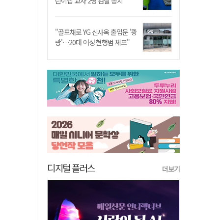
린이집 교사 2명 검찰 송치
"골프채로 YG 신사옥 출입문 '쾅
쾅'…20대 여성 현행범 체포"
디지털 플러스
더보기