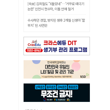
[속보] 김희철도 "X돌았네"…'거꾸로 태극기
논란' 인천시 현수막, 이틀 만에 철거
수사하던 경찰, 방치된 생후 2개월 신생아 '할
부지' 된 사연은