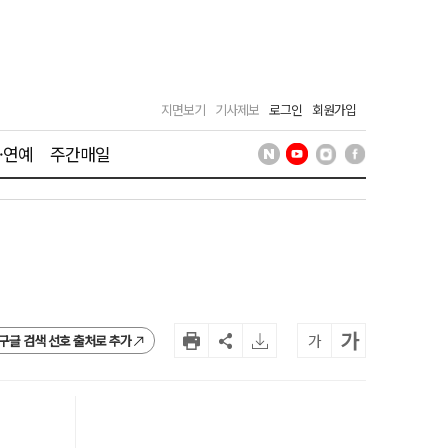
지면보기
기사제보
로그인
회원가입
·연예
주간매일
가
가
구글 검색 선호 출처로 추가