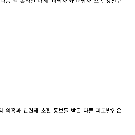
다음 날 온라인 매체 '더탐사'와 더탐사 소속 강진구
리 의혹과 관련돼 소환 통보를 받은 다른 피고발인은