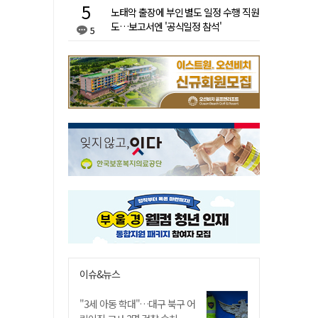
노태악 출장에 부인 별도 일정 수행 직원
도…보고서엔 '공식일정 참석'
5
이슈&뉴스
"3세 아동 학대"…대구 북구 어