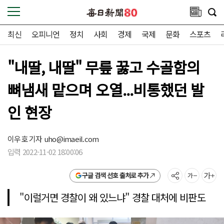
최신
오피니언
정치
사회
경제
국제
문화
스포츠
"내딸, 내딸" 무릎 꿇고 수골함의
뼈냄새 맡으며 오열...비통했던 발
인 현장
이우호 기자
uho@imaeil.com
입력 2022-11-02 18:00:06
구글 검색 선호 출처로 추가
"이럴거면 경찰이 왜 있느냐" 경찰 대처에 비판도