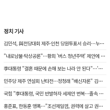
정치 기사
김민석, 與전당대회 제주·인천 당원투표서 승리…누적 득표는 '초박빙'
"내로남불·탁상공론"…황희 '버스 청년주택' 제안에 與 내부서도 쓴소리
李대통령 "결혼 때문에 손해 보는 나라 안 된다"…'결혼 페널티' 22개 손본다
민주당 제주 연설회 난타전…정청래 "배신자론" 김민석 "관리 무능"
국힘 "李대통령, 국민 반발하자 세제안 번복…졸속 국정 즉각 중단"
홍준표, 한동훈 맹폭…"조선제일껌, 권력에 살고 권력에 죽었다"