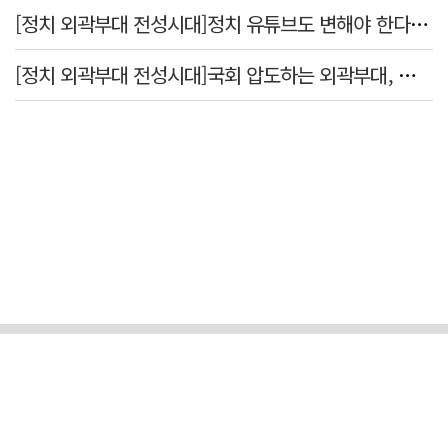
[정치 외곽부대 전성시대]정치 유튜브도 변해야 한다 "화합과 존중"
[정치 외곽부대 전성시대]국회 압도하는 외곽부대, 목소리 왜 커지나?