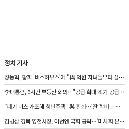
정치 기사
장동혁, 황희 '버스하우스'에 "與 의원 자녀들부터 살아보면 어떨까?"
李대통령, 6시간 부동산 회의…"공급 확대·조기 공급 과감히 실천"
"폐기 버스 개조해 청년주택" 與 황희…'딸 학비는 年 4200만원'
김병삼 경북 영천시장, 이번엔 국회 공략…'마사회 본사 이전·광역교통망 확충' 요청