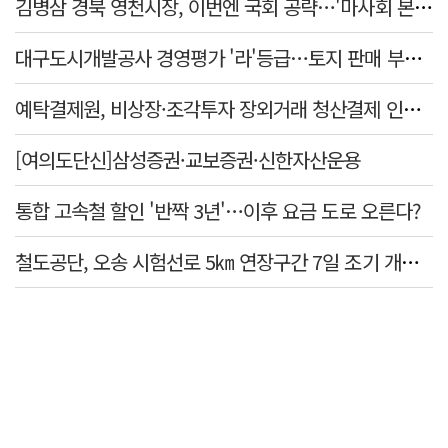
김병삼 경북 영천시장, 이번엔 국회 공략…'마사회 본사 이전·광역교통망 확충' 요청
대구도시개발공사 경영평가 '라'등급…토지 판매 부진에 1년 만에 두 단계 '뚝'
예탁결제원, 비상장·조각투자 장외거래 청산결제 인프라 구축 착수…연내 가동
[여의도단신]삼성증권·교보증권·신한자산운용
통합 고속철 할인 '반짝 3년'…이후 요금 도로 오른다?
철도공단, 오송 시험선로 5㎞ 연장구간 7일 조기 개통…LA 메트로 사업 지원