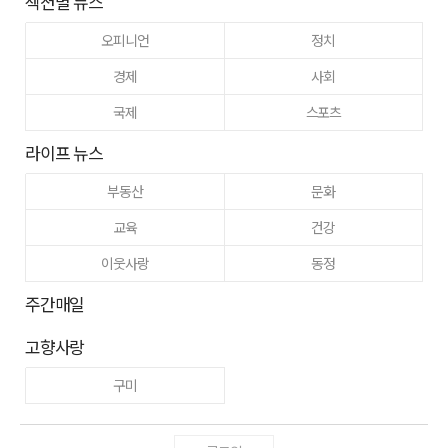
섹션별 뉴스
오피니언
정치
경제
사회
국제
스포츠
라이프 뉴스
부동산
문화
교육
건강
이웃사랑
동정
주간매일
고향사랑
구미