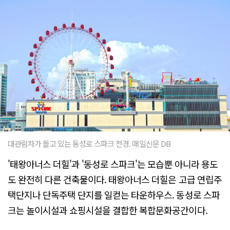
대관람차가 돌고 있는 동성로 스파크 전경. 매일신문 DB
'태왕아너스 더힐'과 '동성로 스파크'는 모습뿐 아니라 용도
도 완전히 다른 건축물이다. 태왕아너스 더힐은 고급 연립주
택단지나 단독주택 단지를 일컫는 타운하우스. 동성로 스파
크는 놀이시설과 쇼핑시설을 결합한 복합문화공간이다.